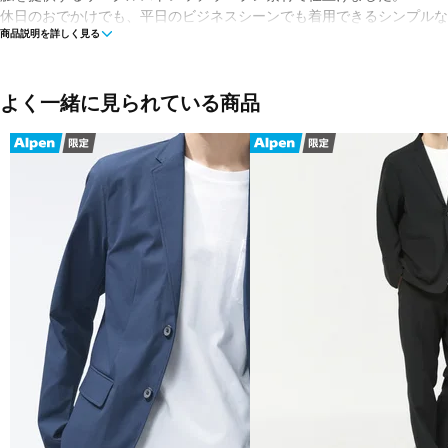
休日のおでかけでも、平日のビジネスシーンでも着用できるシンプルな
商品説明を詳しく見る
カラーで展開します。
■カラー(メーカー表記)：
ベージュ(SNW)
よく一緒に見られている商品
ネイビー(NGO)
グレー(GT)
ブラック(BK)
ブラック×ブラック(BK)
※アルペンカラー(「ブラック」「ブラック×ブラック」)について、
メーカーカラー表記(BK)は同一ですが製造年により若干カラーが異な
アルペンカラー表記を分けております。予めご了承ください。
■素材：ポリエステル86％ ポリウレタン14％
■生産国：中国
■メーカー型番：AMJ35031