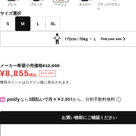
グレー
ブラック
ベージュ
ネイビー
ブラック×ブラッ
ク
サイズ選択
S
M
L
XL
172cm / 70kg
L
Find your size
メーカー希望小売価格
¥12,650
¥8,855
30％OFF
税込
獲得ポイントはログイン後に表示されます。
なら
3回払いで月々￥2,951
から。分割手数料無料
お買い物前にご確認ください