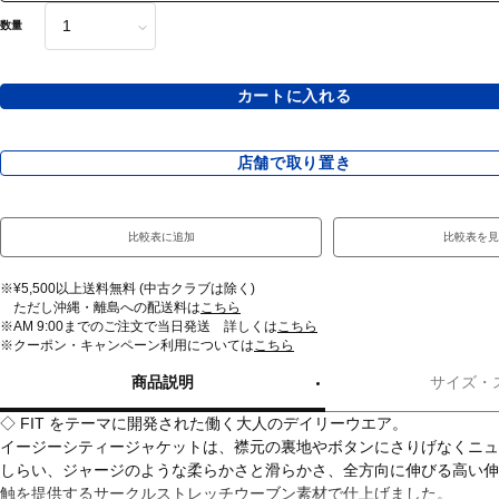
数量
カートに入れる
店舗で取り置き
比較表に追加
比較表を見
※¥5,500以上送料無料 (中古クラブは除く)
ただし沖縄・離島への配送料は
こちら
※AM 9:00までのご注文で当日発送 詳しくは
こちら
※クーポン・キャンペーン利用については
こちら
商品説明
サイズ・
◇ FIT をテーマに開発された働く大人のデイリーウエア。
イージーシティージャケットは、襟元の裏地やボタンにさりげなくニュ
しらい、ジャージのような柔らかさと滑らかさ、全方向に伸びる高い伸
触を提供するサークルストレッチウーブン素材で仕上げました。