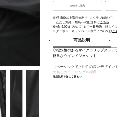
比較表に追加
※¥5,500以上送料無料 (中古クラブは除く)
ただし沖縄・離島への配送料は
こちら
※AM 9:00までのご注文で当日発送 詳しく
※クーポン・キャンペーン利用については
こ
商品説明
◇撥水性のあるマイクロリップストッ
軽量なウインドジャケット
◇ベーシックで汎用性の高いデザイン
のあるカラーリングを採用。
商品説明を詳しく見る
フード口はドローコード、裾はインゴ
■カラー(メーカー表記)：
ネイビー(1：NAVY/NATURAL)
ブラック(2：BLACK/BLACK)
■素材：ポリエステル 100％