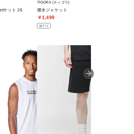
TIGORA (ティゴラ)
Nike (ナイキ)
ット
ジャケット 26
撥水ジャケット
クラブ アスリート
￥1,499
￥8,785
値下げ