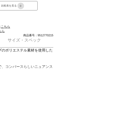
比較表を見る
0
は
こちら
ちら
商品番号：9512770215
サイズ・スペック
プのポリエステル素材を使用した
で、コンバースらしいニュアンス
ム仕様。