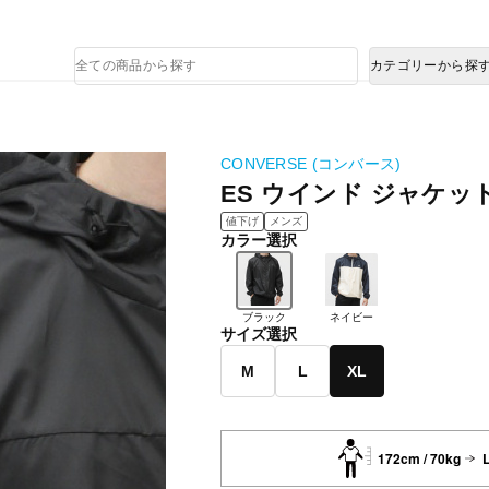
熊本県で発生した地震による影響について
商
カテゴリーから探
品
検
索
CONVERSE (コンバース)
ES ウインド ジャケッ
値下げ
メンズ
カラー選択
ブラック
ネイビー
サイズ選択
M
L
XL
172cm / 70kg