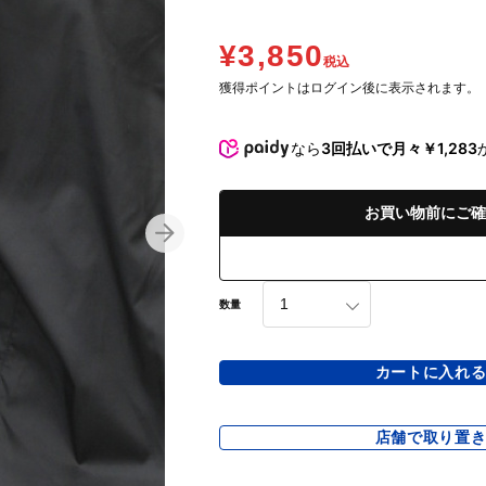
¥3,850
税込
獲得ポイントはログイン後に表示されます。
なら
3回払いで月々￥1,283
お買い物前にご確
数量
カートに入れ
店舗で取り置