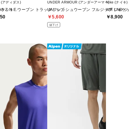
as (アディダス)
UNDER ARMOUR (アンダーアーマー)
Nike (ナイキ)
ャケット
DAS Z.N.E.ウーブン トラックトップ
UAフレッシュウーブン フルジップ ジャケ
WR LND 
50
￥5,600
￥8,900
値下げ