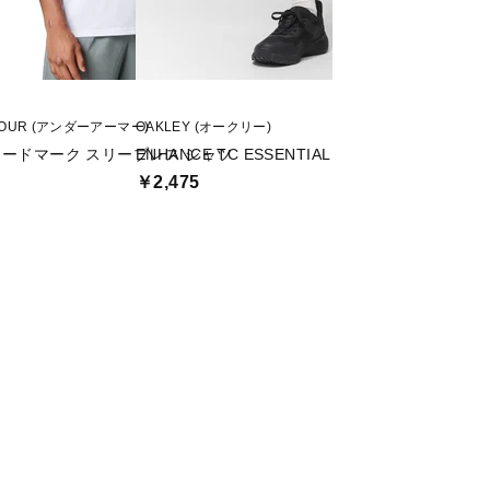
MOUR (アンダーアーマー)
OAKLEY (オークリー)
TIGORA (ティゴラ)
ワードマーク スリーブレス シャツ
ENHANCE TC ESSENTIAL SHORTS 5.0
アイドライインナ
￥2,475
￥999
値下げ