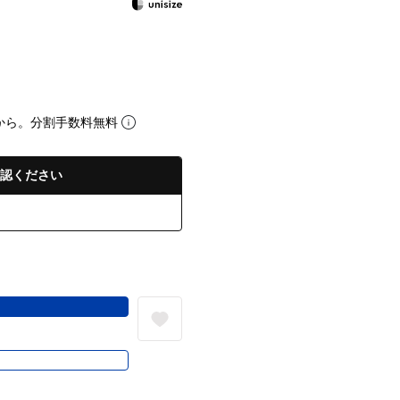
から。分割手数料無料
認ください
る
き