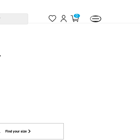
お
ロ
カ
0
す
気
グ
ー
に
イ
ト
入
ン
ペ
り
ー
ジ
ト
L
Find your size