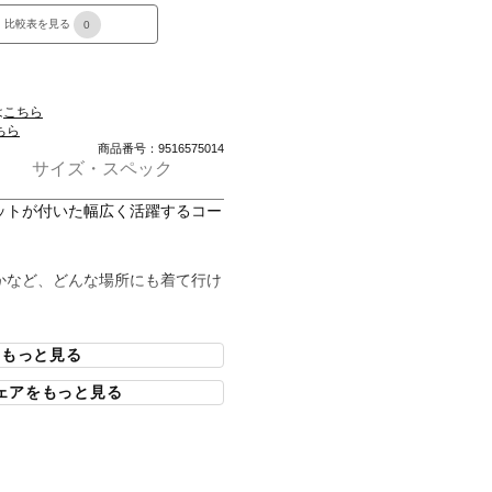
比較表を見る
0
は
こちら
ちら
商品番号：9516575014
サイズ・スペック
ットが付いた幅広く活躍するコー
かなど、どんな場所にも着て行け
。
ルクは抑えて雨や風からしっかり
ぐれに出かけられる。
をもっと見る
かにも暖かそうなデザイン。天気
ェアをもっと見る
できる。