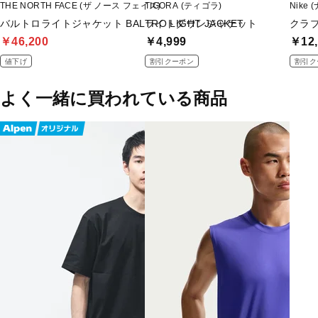
THE NORTH FACE (ザ ノース フェイス)
TIGORA (ティゴラ)
Nike 
バルトロライトジャケット BALTRO LIGHT JACKET
ライトダウンジャケット
クラブ
￥46,200
￥4,999
￥12,
値下げ
割引クーポン
割引ク
よく一緒に買われている商品