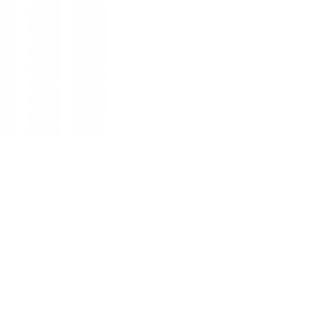
調節可能なカフ
■カラー(メーカー表記)：
ネイビー(S05970：レジェンドインク)
ブラック(S05972：ブラック)
■素材：ナイロン100％
■生産国：バングラデシュ
■2024 Fall＆Winter モデル
■メーカー型番：IX8887, IX8888