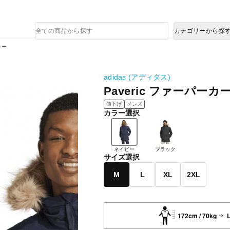
熊本県で発生した地震による影響について
商
カテゴリーから探
品
検
カー
索
adidas (アディダス)
Paveric ファーパーカ
値下げ
メンズ
カラー選択
ネイビー
ブラック
サイズ選択
M
L
XL
2XL
172cm / 70kg