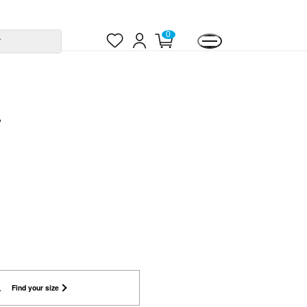
お
ロ
カ
0
す
気
グ
ー
に
イ
ト
入
ン
ペ
り
ー
ジ
ー
L
Find your size