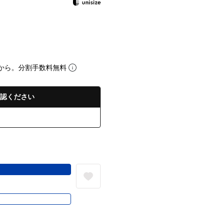
から。分割手数料無料
認ください
る
き