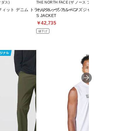
ディダス)
THE NORTH FACE (ザ ノース フェイス)
CHUMS (チャムス)
ィット デニム トラックトップ アルペン
オルタレーションバフズジャケット ALTERATION 
Booby Stitch Pad
S JACKET
￥19,580
￥42,735
割引クーポン
値下げ