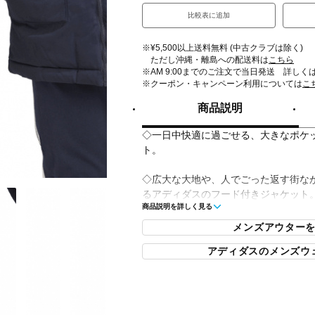
比較表に追加
※¥5,500以上送料無料 (中古クラブは除く)
ただし沖縄・離島への配送料は
こちら
※AM 9:00までのご注文で当日発送 詳しく
※クーポン・キャンペーン利用については
こ
商品説明
◇一日中快適に過ごせる、大きなポケ
ト。
◇広大な大地や、人でごった返す街な
るアディダスのフード付きジャケット
商品説明を詳しく見る
プレーンウィーブ生地を使用した、バ
身を守る作りだから、どこにでも気ま
メンズアウター
フードにフェイクファーを付けた、い
アディダスのメンズウ
が悪くなっても、フードで頭をカバー
レギュラーフィット
フルジップ仕様 / フード付き
フードの縁にフェイクファーの飾り
前にフラップポケット