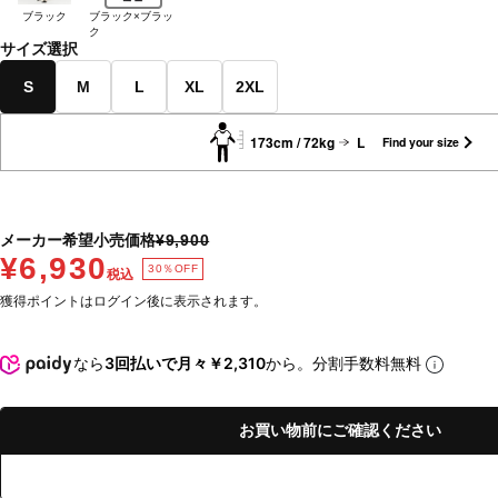
ブラック
ブラック×ブラッ
ク
サイズ選択
S
M
L
XL
2XL
173cm / 72kg
L
Find your size
メーカー希望小売価格
¥9,900
¥6,930
30％OFF
税込
獲得ポイントはログイン後に表示されます。
なら
3回払いで月々￥2,310
から。分割手数料無料
お買い物前にご確認ください