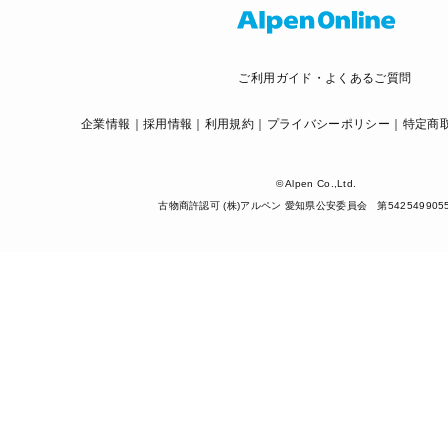
ご利用ガイド・よくあるご質問
企業情報
採用情報
利用規約
プライバシーポリシー
特定商
© Alpen Co.,Ltd.
古物商許認可 (株)アルペン 愛知県公安委員会 第542549905