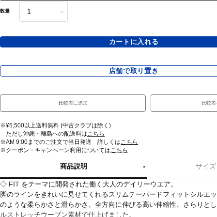
数量
カートに入れる
店舗で取り置き
比較表に追加
比較表
※¥5,500以上送料無料 (中古クラブは除く)
ただし沖縄・離島への配送料は
こちら
※AM 9:00までのご注文で当日発送 詳しくは
こちら
※クーポン・キャンペーン利用については
こちら
商品説明
サイズ
◇ FIT をテーマに開発された働く大人のデイリーウエア。
脚のラインをきれいに見せてくれるスリムテーパードフィットシルエッ
のような柔らかさと滑らかさ、全方向に伸びる高い伸縮性、さらりとし
ルストレッチウーブン素材で仕上げました。