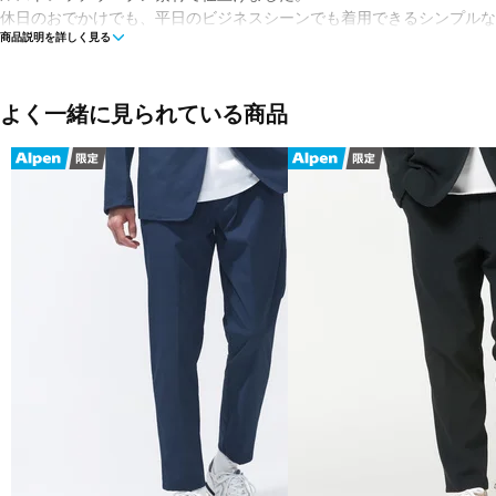
休日のおでかけでも、平日のビジネスシーンでも着用できるシンプルな
商品説明を詳しく見る
ラーで展開します。
■カラー(メーカー表記)：
ベージュ(SNW)
よく一緒に見られている商品
ネイビー(NGO)
グレー(GT)
ブラック(BK)
■素材：ポリエステル86％ ポリウレタン14％
■生産国：カンボジア
■メーカー型番：AMP35032