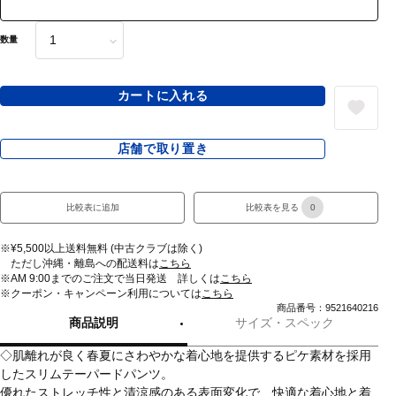
数量
カートに入れる
店舗で取り置き
比較表に追加
比較表を見る
0
※¥5,500以上送料無料 (中古クラブは除く)
ただし沖縄・離島への配送料は
こちら
※AM 9:00までのご注文で当日発送 詳しくは
こちら
※クーポン・キャンペーン利用については
こちら
商品番号：9521640216
商品説明
サイズ・スペック
◇肌離れが良く春夏にさわやかな着心地を提供するピケ素材を採用
したスリムテーパードパンツ。
優れたストレッチ性と清涼感のある表面変化で、快適な着心地と着