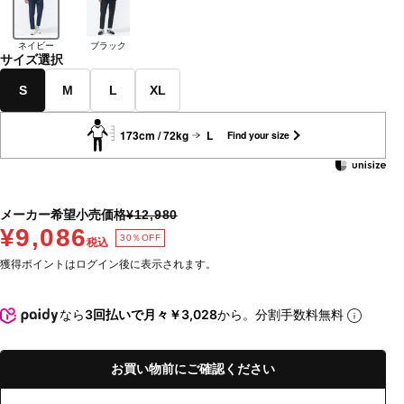
ネイビー
ブラック
サイズ選択
S
M
L
XL
173cm / 72kg
L
Find your size
メーカー希望小売価格
¥12,980
¥9,086
30％OFF
税込
獲得ポイントはログイン後に表示されます。
なら
3回払いで月々￥3,028
から。分割手数料無料
お買い物前にご確認ください