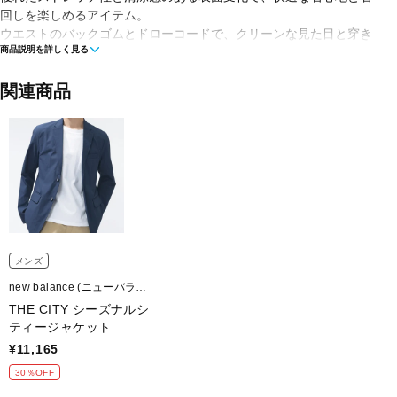
回しを楽しめるアイテム。
ウエストのバックゴムとドローコードで、クリーンな見た目と穿き
商品説明を詳しく見る
やすさと締め付けの少ない快適な穿き心地を実現。
ベーシックなテーパードシルエットと使いやすいカラーで、休日の
関連商品
おでかけからビジネスシーンまで幅広く活躍。
■カラー(メーカー表記)：
ネイビー(NGO：NATURAL INDIGO)
ブラック(BK：BLACK)
■素材：ポリエステル100％
■生産国：カンボジア
メンズ
■2026 Spring＆Summer モデル
new balance (ニューバラン
ス)
THE CITY シーズナルシ
■メーカー型番：MB61O7TV
ティージャケット
¥11,165
30％OFF