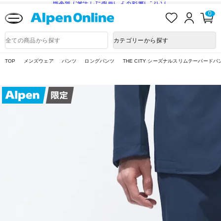
熊本県で発生した地震による影響について
お
ロ
カ
0
気
グ
ー
に
イ
ト
Alpen
入
ン
ペ
Online
商
カテゴリーから探す
り
ー
品
ジ
検
索
TOP
メンズウェア
パンツ
ロングパンツ
THE CITY シーズナルスリムテーパードパ