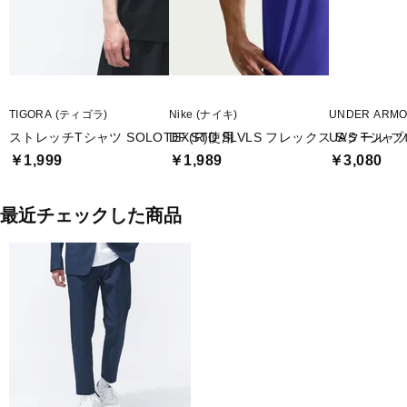
TIGORA (ティゴラ)
Nike (ナイキ)
UNDER ARM
ストレッチTシャツ SOLOTEX(R)使用
DF STD SLVLS フレックス S/S Tシャ
UAクール 
￥1,999
￥1,989
￥3,080
最近チェックした商品