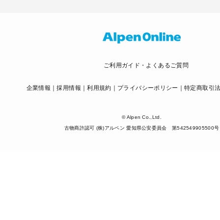
ご利用ガイド・よくあるご質問
企業情報
採用情報
利用規約
プライバシーポリシー
特定商取引
© Alpen Co.,Ltd.
古物商許認可 (株)アルペン 愛知県公安委員会 第542549905500号