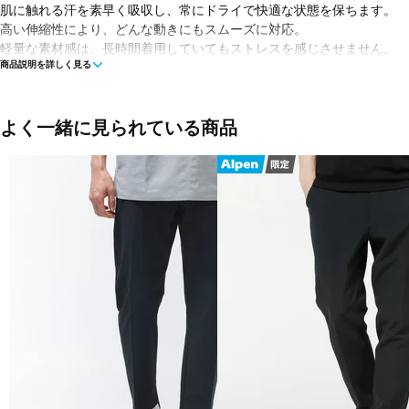
肌に触れる汗を素早く吸収し、常にドライで快適な状態を保ちます。
高い伸縮性により、どんな動きにもスムーズに対応。
軽量な素材感は、長時間着用していてもストレスを感じさせません。
商品説明を詳しく見る
多様な機能性を持ち合わせているため、幅広いシーズンとシーンで活躍
■カラー(メーカー表記)：
ベージュ(7B5：SENECA ROCK)
よく一緒に見られている商品
ネイビー(020：MIDNIGHT BLUE)
ブラック(021：PITCH BLACK)
■素材：ナイロン78％ ポリウレタン22％
■生産国：ベトナム
■2026 Spring＆Summer モデル
■メーカー型番：FOA409056