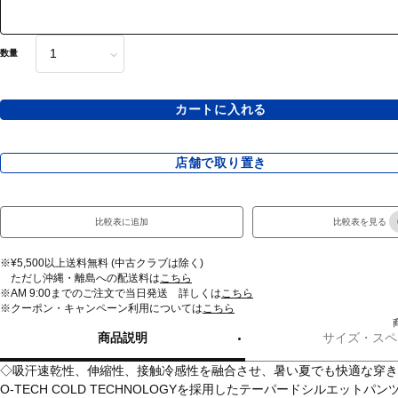
数量
カートに入れる
店舗で取り置き
比較表に追加
比較表を見る
※¥5,500以上送料無料 (中古クラブは除く)
ただし沖縄・離島への配送料は
こちら
※AM 9:00までのご注文で当日発送 詳しくは
こちら
※クーポン・キャンペーン利用については
こちら
商品説明
サイズ・スペ
◇吸汗速乾性、伸縮性、接触冷感性を融合させ、暑い夏でも快適な穿き
O-TECH COLD TECHNOLOGYを採用したテーパードシルエットパン