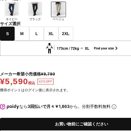
ネイビー
ブラック
ベージュ
サイズ選択
S
M
L
XL
2XL
173cm / 72kg
XL
Find your size
メーカー希望小売価格
¥9,790
¥5,590
42％OFF
税込
獲得ポイントはログイン後に表示されます。
なら
3回払いで月々￥1,863
から。分割手数料無料
お買い物前にご確認ください