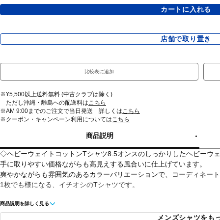
カートに入れる
店舗で取り置き
比較表に追加
※¥5,500以上送料無料 (中古クラブは除く)
ただし沖縄・離島への配送料は
こちら
※AM 9:00までのご注文で当日発送 詳しくは
こちら
※クーポン・キャンペーン利用については
こちら
商品説明
◇ヘビーウェイトコットンTシャツ8.5オンスのしっかりしたヘビーウェ
手に取りやすい価格ながらも高見えする風合いに仕上げています。
爽やかながらも雰囲気のあるカラーバリエーションで、コーディネート
1枚でも様になる、イチオシのTシャツです。
商品説明を詳しく見る
■カラー：
マスタード
メンズシャツをも