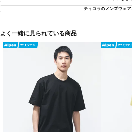
ディープグリーン
ティゴラのメンズウェア
ダークブルー
グレッシュピンク
ホワイト
ペールグレー
よく一緒に見られている商品
チャコールグレー
ブラック
■素材：本体綿100％ リブ部綿95％ポリウレタン5％
■生産国：中国
■2025 Spring＆Summer モデル
■メーカー型番：TR-9C1005TS