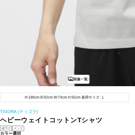
画像一覧
H:186cm B:92cm W:74cm H:92cm 着用サイズ : L
TIGORA (ティゴラ)
ヘビーウェイトコットンTシャツ
値下げ
メンズ
カラー選択