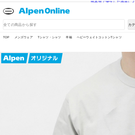
熊本県で発生した地震に
Alpen
Online
商
カ
品
検
索
TOP
メンズウェア
Tシャツ・シャツ
半袖
ヘビーウェイトコットンTシャツ