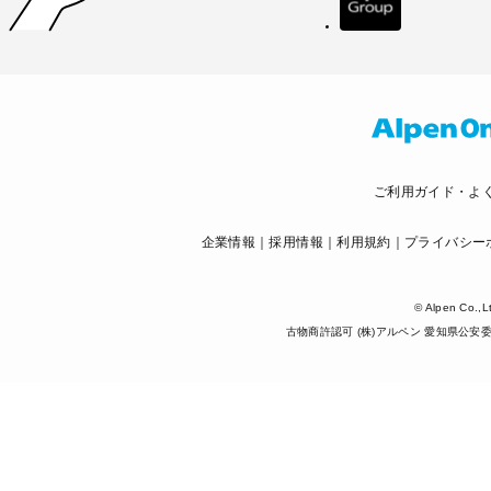
ご利用ガイド・よ
企業情報
採用情報
利用規約
プライバシー
© Alpen Co.,L
古物商許認可 (株)アルペン 愛知県公安委員