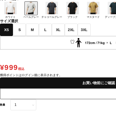
ホワイト
ペールグレー
チャコールグレー
ブラック
マスタード
ディープ
サイズ選択
XS
S
M
L
XL
2XL
3XL
172cm / 71kg
L
¥999
税込
獲得ポイントはログイン後に表示されます。
お買い物前にご確認
数量