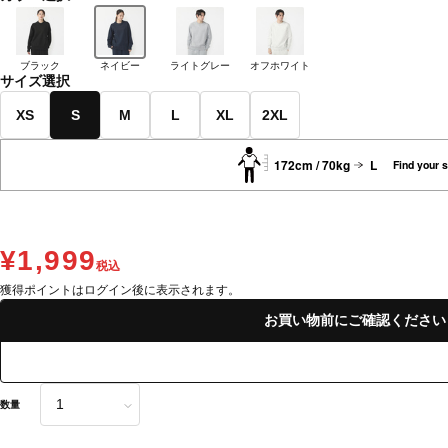
ブラック
ネイビー
ライトグレー
オフホワイト
サイズ選択
XS
S
M
L
XL
2XL
172cm / 70kg
L
Find your s
¥1,999
税込
獲得ポイントはログイン後に表示されます。
お買い物前にご確認ください
数量