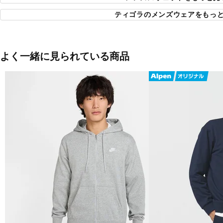
■カラー：
ティゴラのメンズウェアをもっ
ネイビー
オフホワイト
ライトグレー
ブラック
よく一緒に見られている商品
■素材：本体綿80％複合繊維(ポリエステル)20％リブ部綿95％ポリウレ
■生産国：バングラデシュ
■2024 Fall＆Winter モデル
■メーカー型番：TR-9C1694TJA