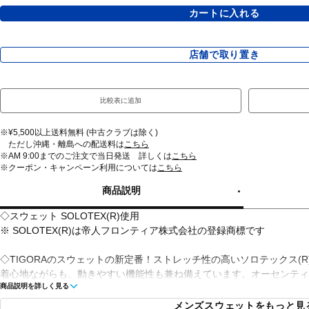
カートに入れる
店舗で取り置き
比較表に追加
※¥5,500以上送料無料 (中古クラブは除く)
ただし沖縄・離島への配送料は
こちら
※AM 9:00までのご注文で当日発送 詳しくは
こちら
※クーポン・キャンペーン利用については
こちら
商品説明
◇スウェット SOLOTEX(R)使用
※ SOLOTEX(R)は帝人フロンティア株式会社の登録商標です
◇TIGORAのスウェットの新定番！ストレッチ性の高いソロテックス(
着心地ながらも、動きやすい機能性も兼ね備えています。オーセンティ
商品説明を詳しく見る
ーでおなじみのPEANUTSのグラフィックをあしらった商品も同素材
メンズスウェットをもっと見