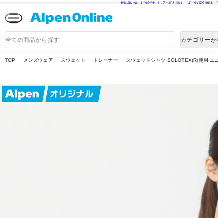
熊本県で発生した地震による影響に
Alpen
Online
商
カテゴリーか
品
検
索
TOP
メンズウェア
スウェット
トレーナー
スウェットシャツ SOLOTEX(R)使用 