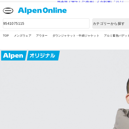
熊本県で発生した地震による影響について
Alpen
Online
商
カテゴリーから探す
品
検
索
TOP
メンズウェア
アウター
ダウンジャケット・中綿ジャケット
アルミ蓄熱パデッドボ