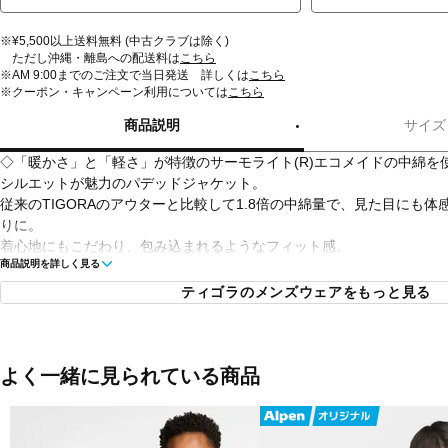
※¥5,500以上送料無料 (中古クラブは除く)
ただし沖縄・離島への配送料は
こちら
※AM 9:00までのご注文で当日発送 詳しくは
こちら
※クーポン・キャンペーン利用については
こちら
商品説明
サイズ
◇「暖かさ」と「軽さ」が特徴のサーモライト(R)エコメイドの中綿を
シルエットが魅力のパデッドジャケット。
従来のTIGORAのアウターと比較して1.8倍の中綿量で、見た目にも
りに。
着心地にもこだわり、包み込まれるようなフィット感。
商品説明を詳しく見る
■カラー：
ティゴラのメンズウェアをもっと見る
サンド
ブラック
■素材：
よく一緒に見られている商品
表地ポリエステル100％
裏地ナイロン100％
中わたポリエステル100％