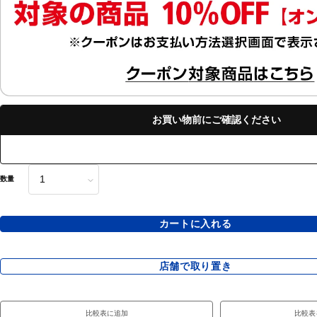
お買い物前にご確認ください
数量
カートに入れる
店舗で取り置き
比較表に追加
比較表