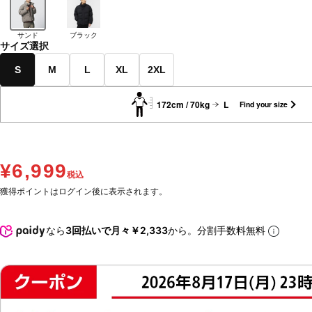
サンド
ブラック
サイズ選択
S
M
L
XL
2XL
172cm / 70kg
L
Find your size
¥6,999
税込
獲得ポイントはログイン後に表示されます。
なら
3回払いで月々￥2,333
から。分割手数料無料