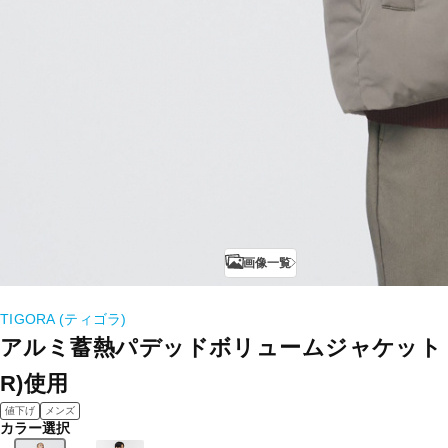
画像一覧
TIGORA (ティゴラ)
アルミ蓄熱パデッドボリュームジャケット THE
R)使用
値下げ
メンズ
カラー選択