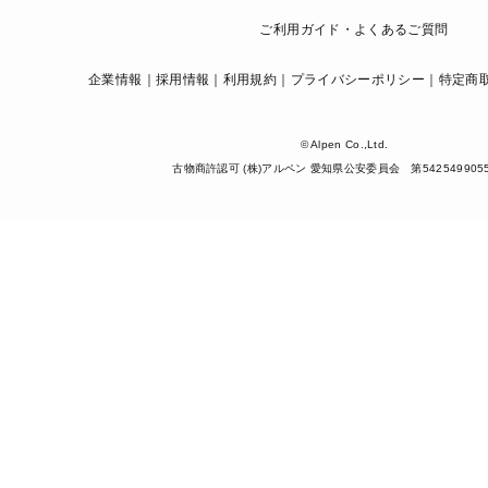
ご利用ガイド・よくあるご質問
企業情報
採用情報
利用規約
プライバシーポリシー
特定商
© Alpen Co.,Ltd.
古物商許認可 (株)アルペン 愛知県公安委員会 第542549905