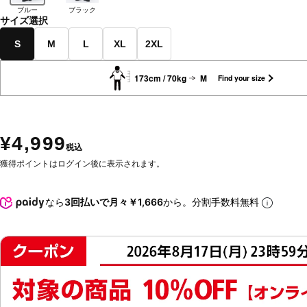
ブルー
ブラック
サイズ選択
S
M
L
XL
2XL
173cm / 70kg
M
Find your size
¥4,999
税込
獲得ポイントはログイン後に表示されます。
なら
3回払いで月々￥1,666
から。分割手数料無料