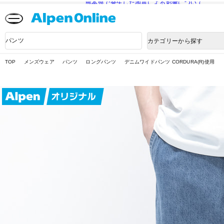
熊本県で発生した地震による影響について
Alpen
Online
商
カテゴリーから探す
品
検
索
TOP
メンズウェア
パンツ
ロングパンツ
デニムワイドパンツ CORDURA(R)使用