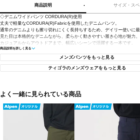
商品説明
サイズ・スペ
◇デニムワイドパンツ CORDURA(R)使用
丈夫で軽量なCORDURA(R)Fabricを使用したデニムパンツ。
通常のデニムよりも擦り切れにくく長持ちするため、デイリー使いに最
見た目は本格的なデニムながら、柔らかく動きやすい履き心地が魅力。
カジュアルからアウトドアまで、幅広いシーンで活躍する一本です。
商品説明を詳しく見る
■カラー：
メンズパンツをもっと見る
ブルー
ティゴラのメンズウェアをもっと見る
ブラック
■素材：綿87％ナイロン13％
よく一緒に見られている商品
■生産国：ミャンマー
■2026 Spring＆Summer モデル
■メーカー型番：TR-9C1236LP