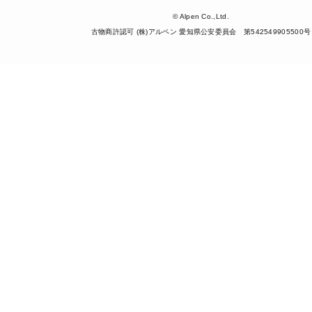
© Alpen Co.,Ltd.
古物商許認可 (株)アルペン 愛知県公安委員会 第542549905500号