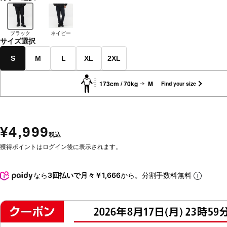
ブラック
ネイビー
サイズ選択
S
M
L
XL
2XL
173cm / 70kg
M
Find your size
¥4,999
税込
獲得ポイントはログイン後に表示されます。
なら
3回払いで月々￥1,666
から。分割手数料無料