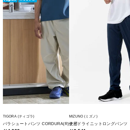
■生産国：ミャンマー
■2025 Spring＆Summer モデル
■メーカー型番：TR-9C1275LP
TIGORA (ティゴラ)
MIZUNO (ミズノ)
パラシュートパンツ CORDURA(R)使用
ナビドライニットロングパンツ