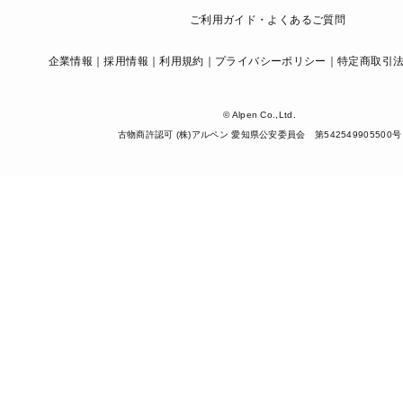
ご利用ガイド・よくあるご質問
企業情報
採用情報
利用規約
プライバシーポリシー
特定商取引
© Alpen Co.,Ltd.
古物商許認可 (株)アルペン 愛知県公安委員会 第542549905500号