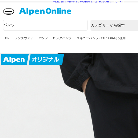
熊本県で発生した地震による影響について
Alpen
Online
商
カテゴリーから探す
品
検
索
TOP
メンズウェア
パンツ
ロングパンツ
スキニーパンツ CORDURA(R)使用