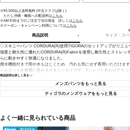
※¥5,500以上送料無料 (中古クラブは除く)
ただし沖縄・離島への配送料は
こちら
※AM 9:00までのご注文で当日発送 詳しくは
こちら
※クーポン・キャンペーン利用については
こちら
商品説明
サイズ・スペ
◇スキニーパンツ CORDURA(R)使用TIGORAのセットアップがリニ
強度と耐久性に優れたCORDURA(R)Fabricを使用し耐久性とストレ
らに動きやすく快適になりました。
撥水機能付きで雨や水もはじくため、汚れも気にせず着用いただけます
シルエットを綺麗に見せるスキニータイプで、Tシャツと合わせてカジ
商品説明を詳しく見る
合わせてフォーマルに着用でき、同素材のジャケットと合わせてセット
がおすすめです。
メンズパンツをもっと見る
ティゴラのメンズウェアをもっと見る
■カラー：
ネイビー
ブラック
よく一緒に見られている商品
■素材：ナイロン91％ポリウレタン9％