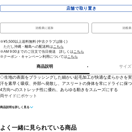
店舗で取り置き
比較表に追加
比較表
※¥5,500以上送料無料 (中古クラブは除く)
ただし沖縄・離島への配送料は
こちら
※AM 9:00までのご注文で当日発送 詳しくは
こちら
※クーポン・キャンペーン利用については
こちら
商品説明
サイズ
◇生地の表面をブラッシングした細かい起毛加工が快適な柔らかさを実
汗を素早く吸収、外部へ発散し、アスリートの身体を常にドライに保つ
4方向へのストレッチ性に優れ、あらゆる動きをスムーズにする
両サイドにポケット
商品説明を詳しく見る
■カラー(メーカー表記)：
ダークグレー(025：Castlerock//)
ブラック(001：Black//)
よく一緒に見られている商品