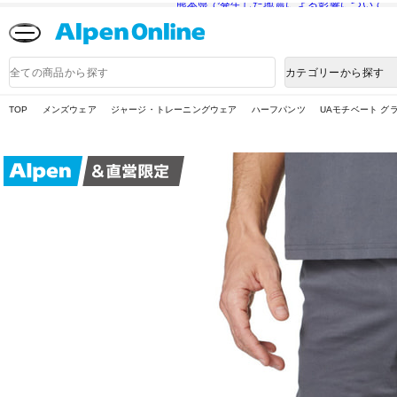
熊本県で発生した地震による影響について
Alpen
Online
商
カテゴリーから探す
品
検
索
TOP
メンズウェア
ジャージ・トレーニングウェア
ハーフパンツ
UAモチベート グ