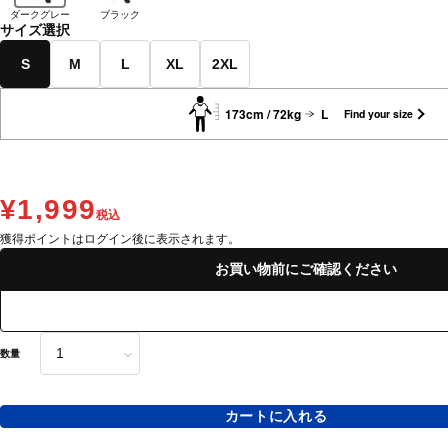
ダークグレー
ブラック
サイズ選択
S
M
L
XL
2XL
173cm / 72kg
L
Find your size
¥1,999
税込
獲得ポイントはログイン後に表示されます。
お買い物前にご確認ください
数量
カートに入れる