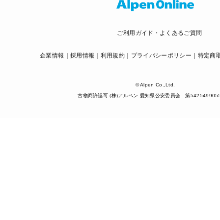
ご利用ガイド・よくあるご質問
企業情報
採用情報
利用規約
プライバシーポリシー
特定商
© Alpen Co.,Ltd.
古物商許認可 (株)アルペン 愛知県公安委員会 第542549905