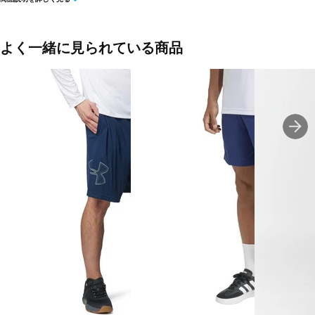
す。
スポーツやアウトドア活動に最適な一枚です。
カジュアルなデザインで、普段使いにも適しています。
シンプルでスタイリッシュなデザインは、どんなコーディネートに
よく一緒に見られている商品
も合わせやすいです。
吸水速乾、 紫外線遮蔽率90％以上
■カラー(メーカー表記)：
ネイビー×ブラック(NV：ネイビー)
チャコールグレー×ブラック(CGY：チャコールグレー)
ブラック(BK：ブラック)
■素材：ポリエステル：100％
■生産国：バングラデシュ
■2026 Spring＆Summer モデル
■メーカー型番：216354