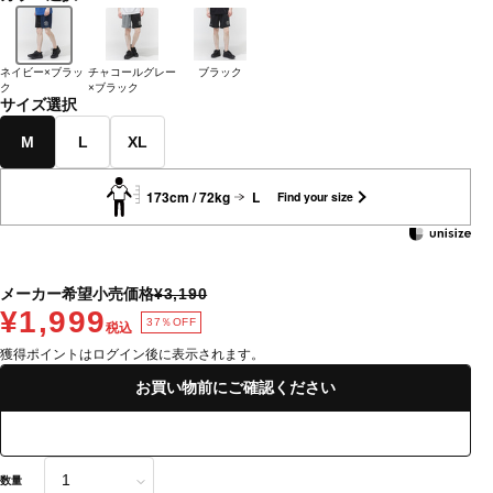
ネイビー×ブラッ
チャコールグレー
ブラック
ク
×ブラック
サイズ選択
M
L
XL
173cm / 72kg
L
Find your size
メーカー希望小売価格
¥3,190
¥1,999
37％OFF
税込
獲得ポイントはログイン後に表示されます。
お買い物前にご確認ください
数量