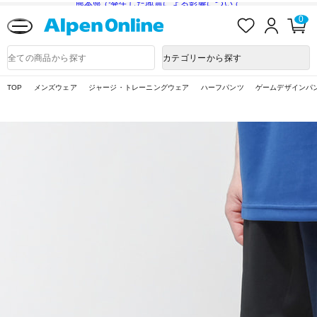
熊本県で発生した地震による影響について
お
ロ
カ
0
気
グ
ー
に
イ
ト
Alpen
入
ン
ペ
Online
商
カテゴリーから探す
り
ー
品
ジ
検
索
TOP
メンズウェア
ジャージ・トレーニングウェア
ハーフパンツ
ゲームデザインパ