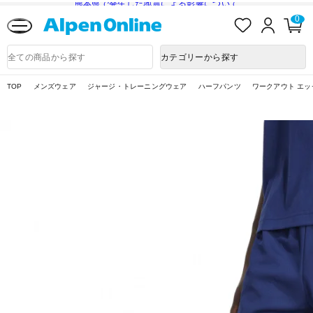
熊本県で発生した地震による影響について
お
ロ
カ
0
気
グ
ー
に
イ
ト
Alpen
入
ン
ペ
Online
商
カテゴリーから探す
り
ー
品
ジ
検
索
TOP
メンズウェア
ジャージ・トレーニングウェア
ハーフパンツ
ワークアウト エッ