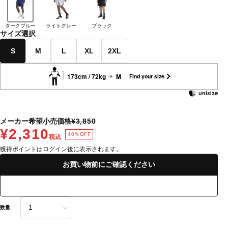
ダークブルー
ライトグレー
ブラック
サイズ選択
S
M
L
XL
2XL
173cm / 72kg
M
Find your size
メーカー希望小売価格
¥3,850
¥2,310
40％OFF
税込
獲得ポイントはログイン後に表示されます。
お買い物前にご確認ください
数量