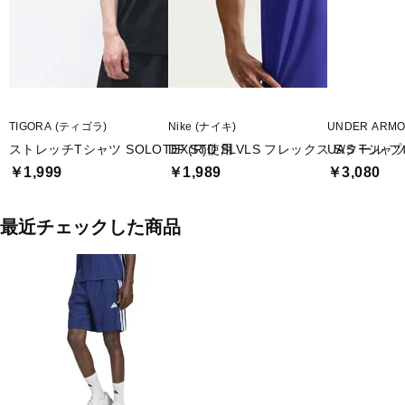
TIGORA (ティゴラ)
Nike (ナイキ)
UNDER ARM
ストレッチTシャツ SOLOTEX(R)使用
DF STD SLVLS フレックス S/S Tシャ
UAクール 
￥1,999
￥1,989
￥3,080
最近チェックした商品