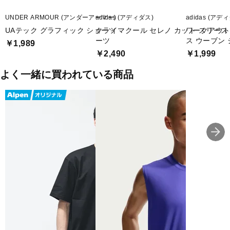
■生産国：ヨルダン
UNDER ARMOUR (アンダーアーマー)
adidas (アディダス)
adidas (アデ
■2026 Spring＆Summer モデル
UAテック グラフィック ショーツ
クライマクール セレノ カット スリース
ワークアウト
ーツ
ス ウーブン
￥1,989
■メーカー型番：KA3464, KC8154, KC8164
￥2,490
￥1,999
よく一緒に買われている商品