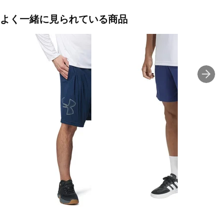
レギュラーフィットで動きを制限せず、通気性のあるピケ生地が激
しいトレーニング中も軽くて涼しく保ちます。
よく一緒に見られている商品
完全に伸縮性のあるウエストバンドはしっかりフィットし、サイド
のジップポケットは必需品を安全に保つ。
クライマクールテクノロジーが汗を吸い取り、ドライで集中力を保
つのに役立つので、気を散らすことなくトレーニングできる。
ジムでもトラックでも、このショーツはあらゆるストライドでパフ
ォーマンスと快適さを発揮する。
adidasの反抗的で楽観的な精神を体現し、このショーツをワークア
ウトの必需品にしよう。
レギュラーフィット
完全伸縮ウエストバンド
ピケ：ポリエステル100％
サイドジップポケット
クライマクールテクノロジー
■カラー(メーカー表記)：
ダークブルー(KC8154：ダークブルー/ホワイト)
ライトグレー(KC8164：ヘイローシルバー/ブラック)
ブラック(KA3464：ブラック/ホワイト)