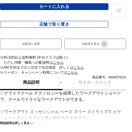
カートに入れる
店舗で取り置き
比較表に追加
比較表を見る
0
※¥5,500以上送料無料 (中古クラブは除く)
ただし沖縄・離島への配送料は
こちら
※AM 9:00までのご注文で当日発送 詳しくは
こちら
※クーポン・キャンペーン利用については
こちら
商品番号：9604570216
商品説明
サイズ・スペック
◇クライマクール テクノロジーを採用したワークアウトショーツ
で、クールでドライなワークアウトができる。
◇ワークアウト エッセンシャル ベース スリー ストライプス ピケ
ショーツ 9インチでより良い自分を引き出そう。
商品説明を詳しく見る
品質、快適さ、多用途性を重視して作られたこのショーツは、どん
なセッションでも体に合わせて動くようにデザインされています。