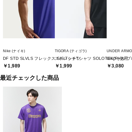
Nike (ナイキ)
TIGORA (ティゴラ)
UNDER ARM
DF STD SLVLS フレックス S/S Tシャツ
ストレッチTシャツ SOLOTEX(R)使用
UAクール 
￥1,989
￥1,999
￥3,080
最近チェックした商品