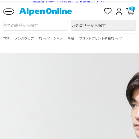
熊本県で発生した地震による影響について
お
ロ
カ
0
気
グ
ー
に
イ
ト
Alpen
入
ン
ペ
Online
商
カテゴリーから探す
り
ー
品
ジ
検
索
TOP
メンズウェア
Tシャツ・シャツ
半袖
フロントプリント半袖Tシャツ