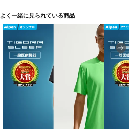
スポーツやアウトドア活動に最適な一枚です。
カジュアルなデザインで、普段使いにも適しています。
シンプルでスタイリッシュなデザインは、どんなコーディネートに
よく一緒に見られている商品
も合わせやすいです。
吸水速乾、 紫外線遮蔽率90％以上
■カラー(メーカー表記)：
パープル(PPL：パープル)
グレー(GY：グレー)
ブラック(BK：ブラック)
■素材：ポリエステル：100％
■生産国：バングラデシュ
■2026 Spring＆Summer モデル
■メーカー型番：216341