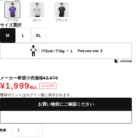
パープル
グレー
ブラック
サイズ選択
M
L
XL
172cm / 71kg
L
Find your size
メーカー希望小売価格
¥2,970
¥1,999
32％OFF
税込
獲得ポイントはログイン後に表示されます。
お買い物前にご確認ください
数量