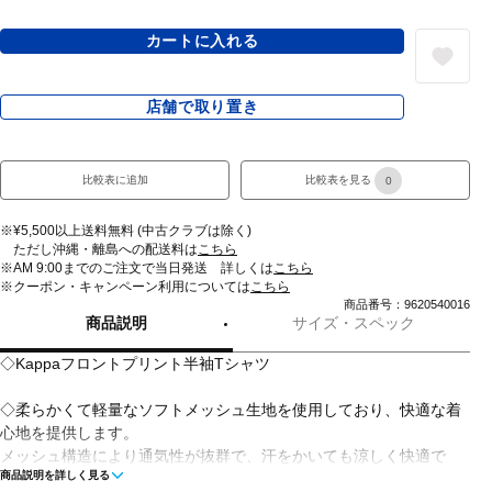
カートに入れる
店舗で取り置き
比較表に追加
比較表を見る
0
※¥5,500以上送料無料 (中古クラブは除く)
ただし沖縄・離島への配送料は
こちら
※AM 9:00までのご注文で当日発送 詳しくは
こちら
※クーポン・キャンペーン利用については
こちら
商品番号：9620540016
商品説明
サイズ・スペック
◇Kappaフロントプリント半袖Tシャツ
◇柔らかくて軽量なソフトメッシュ生地を使用しており、快適な着
心地を提供します。
メッシュ構造により通気性が抜群で、汗をかいても涼しく快適で
商品説明を詳しく見る
す。