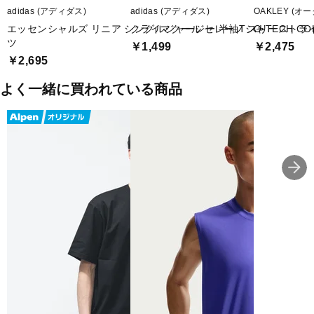
adidas (アディダス)
adidas (アディダス)
OAKLEY (オ
エッセンシャルズ リニア シングルジャージー 半袖Tシャ
クライマクール セレーノ スリーストラ
O-TECH CO
ツ
￥1,499
￥2,475
￥2,695
よく一緒に買われている商品