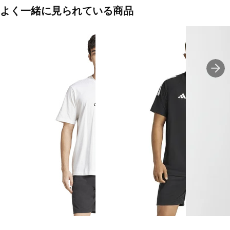
合わせても間違いはない、着回しが利くアイテム。
よく一緒に見られている商品
レギュラーフィット
リブ仕上げのクルーネック
綿100％
ややドロップショルダー
■カラー(メーカー表記)：
ダークブルー(JE6399：ダークブルー/ホワイト)
ホワイト(JE6388：ホワイト/ブラック)
ブラック(JD1906：ブラック/ホワイト)
■生産国：中国 パキスタン
■2025 Spring＆Summer モデル
■メーカー型番：JD1906, JE6388, JE6399