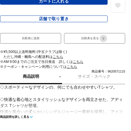
カートに入れる
店舗で取り置き
比較表に追加
比較表を見る
0
※¥5,500以上送料無料 (中古クラブは除く)
ただし沖縄・離島への配送料は
こちら
※AM 9:00までのご注文で当日発送 詳しくは
こちら
※クーポン・キャンペーン利用については
こちら
商品番号：9620571115
商品説明
サイズ・スペック
◇スポーティーなデザインの、何にでも合わせやすいTシャツ。
◇快適な着心地とスタイリッシュなデザインを両立させた、アディ
ダス Tシャツが登場。
快適な風合いの柔らかいシングルジャージー素材を採用し、アイコ
商品説明を詳しく見る
ニックなスリーストライプスと刺しゅうロゴを施してスポーティー
にまとめている。
ジーンズ、ジョガーパンツ、カーゴパンツなど、どんなボトムスと