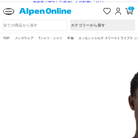
熊本県で発生した地震による影響について
お
ロ
カ
0
気
グ
ー
に
イ
ト
Alpen
入
ン
ペ
Online
商
カテゴリーから探す
り
ー
品
ジ
検
索
TOP
メンズウェア
Tシャツ・シャツ
半袖
エッセンシャルズ スリーストライプス 