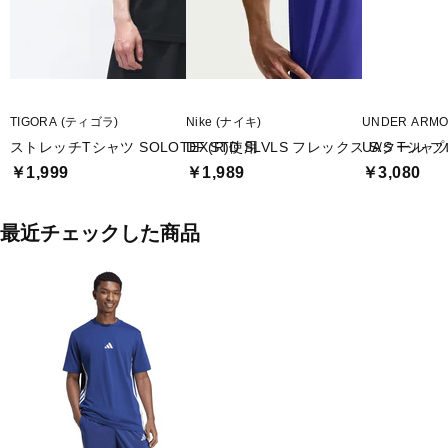
TIGORA (ティゴラ)
Nike (ナイキ)
UNDER ARM
ストレッチTシャツ SOLOTEX(R)使用
DF STD SLVLS フレックス S/S Tシャ
UAクール 
￥1,999
￥1,989
￥3,080
最近チェックした商品