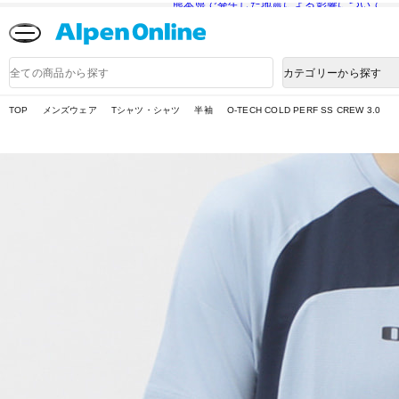
熊本県で発生した地震による影響について
Alpen
Online
商
カテゴリーから探す
品
検
索
TOP
メンズウェア
Tシャツ・シャツ
半袖
O-TECH COLD PERF SS CREW 3.0