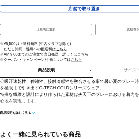
店舗で取り置き
比較表に追加
比較表
※¥5,500以上送料無料 (中古クラブは除く)
ただし沖縄・離島への配送料は
こちら
※AM 9:00までのご注文で当日発送 詳しくは
こちら
※クーポン・キャンペーン利用については
こちら
商品説明
サイズ
◇吸汗速乾性、伸縮性、接触冷感性を融合させる事で暑い夏のプレー時
を極限まで引き出すO-TECH COLDシリーズウェア。
特殊な繊維と設計により作られた素材は炎天下のプレーにおける着内を
心地を実現します。
商品説明を詳しく見る
■カラー(メーカー表記)：
ペールブルー(12M：ARCTIC ICE)
ライトグレー(29B：STEEL GREY)
ブラック(02E：BLACKOUT)
よく一緒に見られている商品