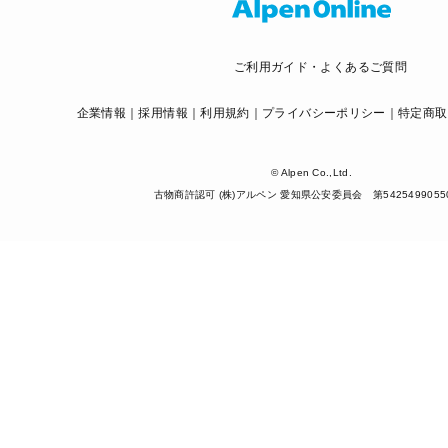
ご利用ガイド・よくあるご質問
企業情報
採用情報
利用規約
プライバシーポリシー
特定商取
© Alpen Co.,Ltd.
古物商許認可 (株)アルペン 愛知県公安委員会 第5425499055