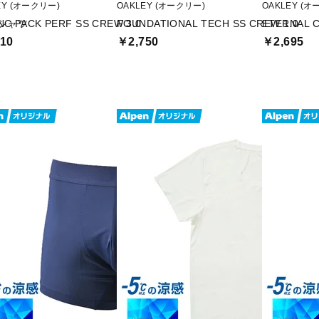
EY (オークリー)
OAKLEY (オークリー)
OAKLEY (オ
Tシャツ
NC PACK PERF SS CREW 3.0
FOUNDATIONAL TECH SS CREW 1.0
ETERNAL C
10
￥2,750
￥2,695