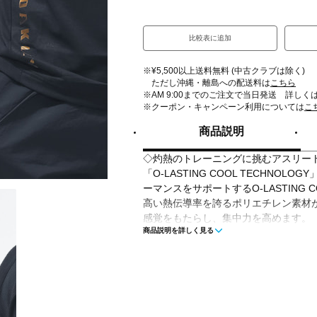
比較表に追加
※¥5,500以上送料無料 (中古クラブは除く)
ただし沖縄・離島への配送料は
こちら
※AM 9:00までのご注文で当日発送 詳しく
※クーポン・キャンペーン利用については
こ
商品説明
◇灼熱のトレーニングに挑むアスリー
「O-LASTING COOL TECHNO
ーマンスをサポートするO-LASTING COO
高い熱伝導率を誇るポリエチレン素材
感覚をもたらし、集中力を高めます。
商品説明を詳しく見る
さらに、特殊な通気構造を持つ生地が
り込むことで衣服内を常に涼しく快適
裏面に配されたオウトツ組織は肌との
持することで汗による不快感を軽減。
また、特殊な糸が生み出す軽量感は、
フリーな体験を提供します。