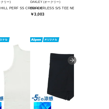
ークリー)
OAKLEY (オークリー)
TIGORA (ティゴラ)
HILL PERF SS CREW 4.0
BORDERLESS S/S TEE NEON CAL
TIGORA SLE
ウェア
￥3,003
￥2,499