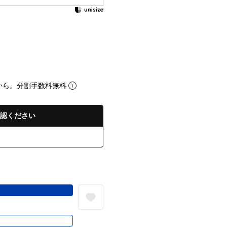
から。分割手数料無料
認ください
る
き