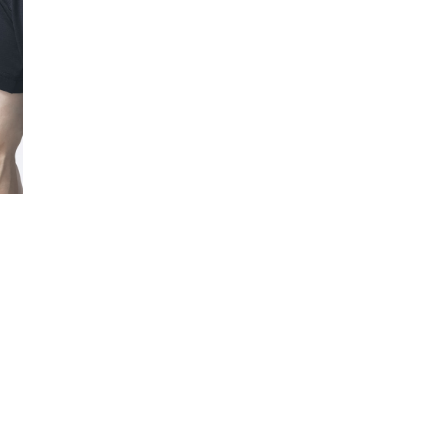
この革新的、かつ研ぎ澄まされたテク
レイヤーのパフォーマンスを新たな高
■カラー(メーカー表記)：
ブラック×ゴールド(40F：NEON FIRE / 
■素材：ポリエステル58％ ポリエチレン
■生産国：ベトナム
■2026 Spring＆Summer モデル
■メーカー型番：FOA409012