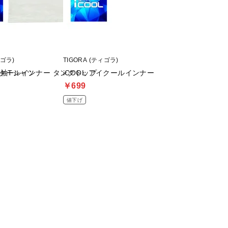
ィゴラ)
TIGORA (ティゴラ)
Nike (ナイキ)
半袖Tシャツ
アイクールインナー タンクトップ
iCOOL アイクールインナー ボクサーパンツ
DF STD SLVLS
￥699
￥1,989
値下げ