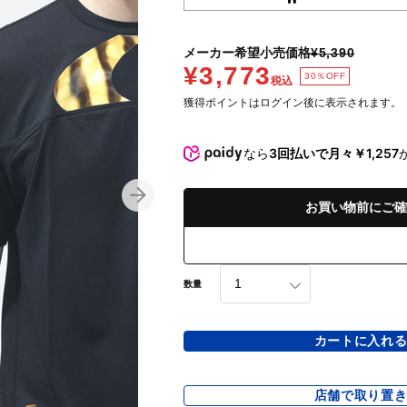
メーカー希望小売価格
¥5,390
¥3,773
30％OFF
税込
獲得ポイントはログイン後に表示されます。
なら
3回払いで月々￥1,257
お買い物前にご確
数量
カートに入れ
店舗で取り置