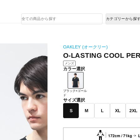
熊本県で発生した地震による影響について
商
カテゴリーから探
品
検
索
OAKLEY (オークリー)
O-LASTING COOL PER
メンズ
カラー選択
ブラック×ゴール
ド
サイズ選択
S
M
L
XL
2XL
172cm / 71kg