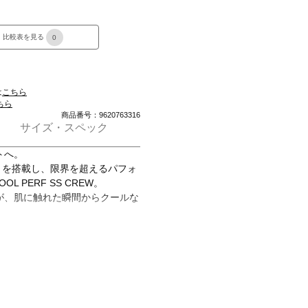
比較表を見る
0
は
こちら
ちら
商品番号：9620763316
サイズ・スペック
トへ。
LOGY」を搭載し、限界を超えるパフォ
L PERF SS CREW。
が、肌に触れた瞬間からクールな
熱気を積極的に排出し、外気を取
な状態に保ちます。
接点を減らし、ドライな状態を維
長時間の着用においてもストレス