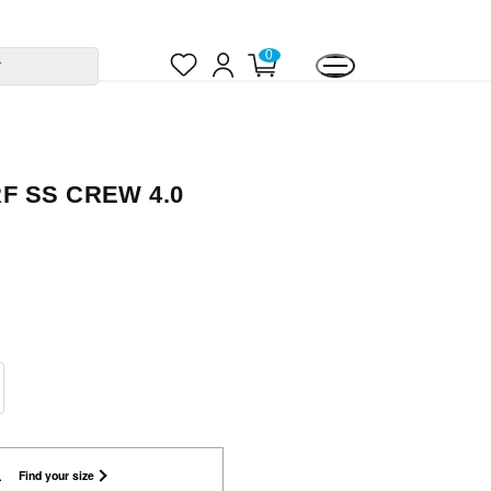
お
ロ
カ
0
す
気
グ
ー
に
イ
ト
入
ン
ペ
り
ー
ジ
F SS CREW 4.0
L
Find your size