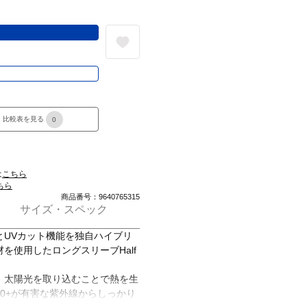
る
き
比較表を見る
0
は
こちら
ちら
商品番号：9640765315
サイズ・スペック
とUVカット機能を独自ハイブリ
を使用したロングスリーブHalf
、太陽光を取り込むことで熱を生
50+が有害な紫外線からしっかり