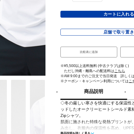
カートに入れ
店舗で取り置
比較表に追加
※¥5,500以上送料無料 (中古クラブは除く)
ただし沖縄・離島への配送料は
こちら
※AM 9:00までのご注文で当日発送 詳しく
※クーポン・キャンペーン利用については
こ
商品説明
◇冬の厳しい寒さを快適にする保温性
ッドしたオークリーヒートシールド素材
Zipシャツ。
肌面に施された特殊な発熱プリントが
み出し、衣服内の保温性を高め、UPF
商品説明を詳しく見る