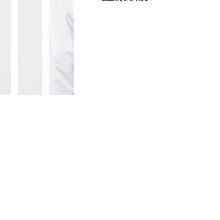
守ってくれます。
胸と右身頃裾のシリーズでそろえたカ
スタイリッシュに輝きます。
■カラー(メーカー表記)：
セピア(881：BARK)
ホワイト(100：WHITE)
ブラック(02E：BLACKOUT)
■素材：ポリエステル100％
■生産国：カンボジア
■2025 Fall＆Winter モデル
■メーカー型番：FOA408448