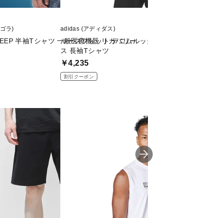
ィゴラ)
adidas (アディダス)
new balance (ニ
SLEEP 半袖Tシャツ 一般医療機器 リカバリー
ルーズフィット デニムルック ツイル スリースト
Long Sleeve Spor
ス 長袖Tシャツ
￥2,890
￥4,235
値下げ
割引クーポン