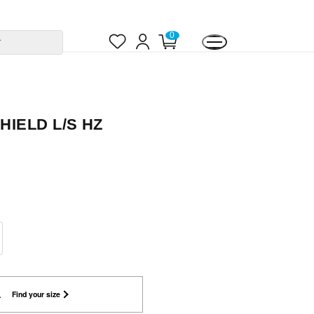
お
ロ
カ
0
す
気
グ
ー
に
イ
ト
入
ン
ペ
り
ー
ジ
IELD L/S HZ
L
Find your size