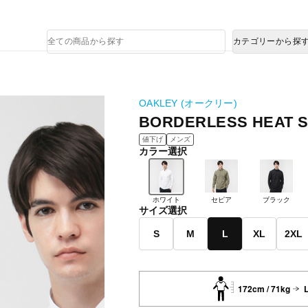
熊本県で発生した地震による影響について
商
カテゴリーから探
品
検
索
OAKLEY (オークリー)
BORDERLESS HEAT SH
値下げ
メンズ
カラー選択
ホワイト
セピア
ブラック
サイズ選択
S
M
L
XL
2XL
172cm / 71kg