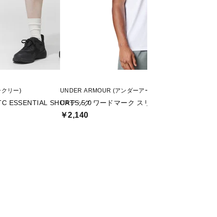
ークリー)
UNDER ARMOUR (アンダーアーマー)
OAKLEY (オークリー
C ESSENTIAL SHORTS 5.0
UAテック ワードマーク スリーブレス シャツ
MULTI COLD SS 
￥2,140
￥3,190