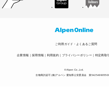
ご利用ガイド・よくあるご質問
企業情報
採用情報
利用規約
プライバシーポリシー
特定商取
© Alpen Co.,Ltd.
古物商許認可 (株)アルペン 愛知県公安委員会 第54254990550