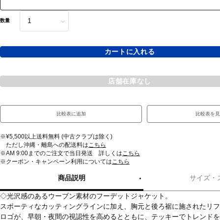
数量
カートに入れる
店舗在庫なし
比較表に追加
比較表を見
※¥5,500以上送料無料 (中古クラブは除く)
ただし沖縄・離島への配送料は
こちら
※AM 9:00までのご注文で当日発送 詳しくは
こちら
※クーポン・キャンペーン利用については
こちら
商品説明
サイズ・
◇光沢感のあるウーブン素材のフーデットジャケット。
スポーティなカッティングラインに加え、胸元と後ろ裾に施されたリフ
ロゴが、早朝・夜間の視認性を高めるとともに、テッキーでトレンドを