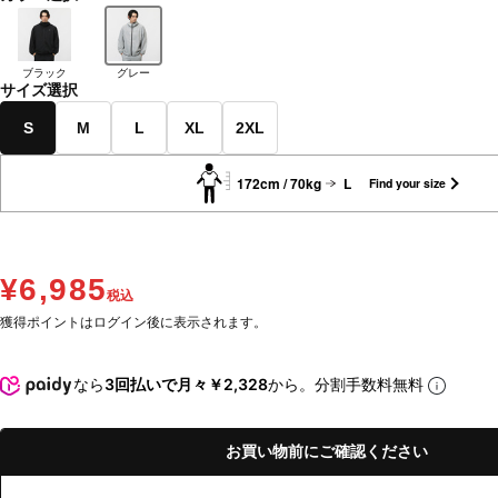
ブラック
グレー
サイズ選択
S
M
L
XL
2XL
172cm / 70kg
L
Find your size
¥6,985
税込
獲得ポイントはログイン後に表示されます。
なら
3回払いで月々￥2,328
から。分割手数料無料
お買い物前にご確認ください