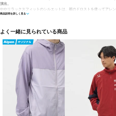
演出。
ややリラックスフィットのシルエットは、裾のドロストを使ってアレン
商品説明を詳しく見る
左右のハンドポケットも備えた、秋の肌寒い時期に活躍する一着。
■カラー(メーカー表記)：
グレー(RCD)
よく一緒に見られている商品
ブラック(BK)
■素材：表地：ナイロン100％ 裏地：ポリエステル100％
■生産国：中国
■2025 Fall＆Winter モデル
■メーカー型番：AMJ55604