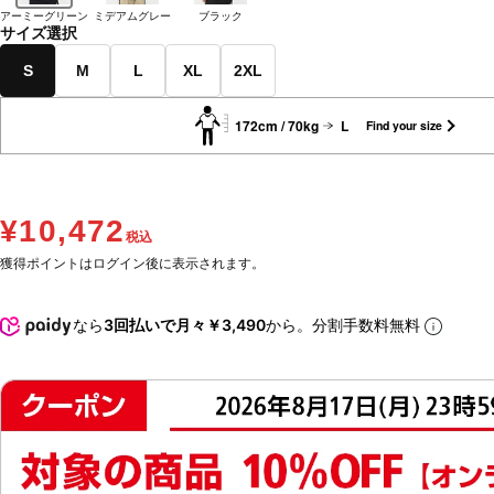
アーミーグリーン
ミデアムグレー
ブラック
サイズ選択
S
M
L
XL
2XL
172cm / 70kg
L
Find your size
¥10,472
税込
獲得ポイントはログイン後に表示されます。
なら
3回払いで月々￥3,490
から。分割手数料無料