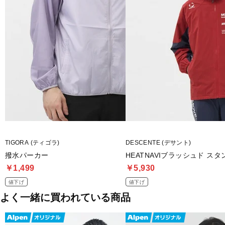
■生産国：中国
■2025 Fall＆Winter モデル
■メーカー型番：AMJ55606
TIGORA (ティゴラ)
DESCENTE (デサント)
撥水パーカー
HEATNAVIブラッシュド ス
￥1,499
￥5,930
値下げ
値下げ
よく一緒に買われている商品