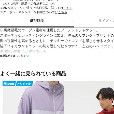
ただし沖縄・離島への配送料は
こちら
※AM 9:00までのご注文で当日発送 詳しくは
こちら
※クーポン・キャンペーン利用については
こちら
商品説明
サイズ・
◇裏微起毛のウーブン素材を使用したフーデットジャケット。
スポーティなカッティングラインに加え、胸元のリフレクトプリントの
間の視認性を高めるとともに、テッキーでトレンドを感じさせるスタイ
脇下ハイカウントニットの切り返しで動きやすく、左右のハンドポケッ
の肌寒い時期に活躍する一着。
商品説明を詳しく見る
■カラー(メーカー表記)：
サンド(TWF)
アーミーグリーン(DMO)
よく一緒に見られている商品
ミデアムグレー(SNW)
ブラック(BK)
■素材：
本体：ナイロン90％、ポリウレタン10％
別布：ポリエステル100％