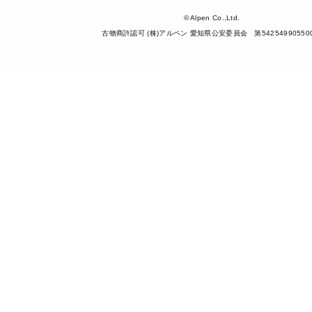
© Alpen Co.,Ltd.
古物商許認可 (株)アルペン 愛知県公安委員会 第54254990550