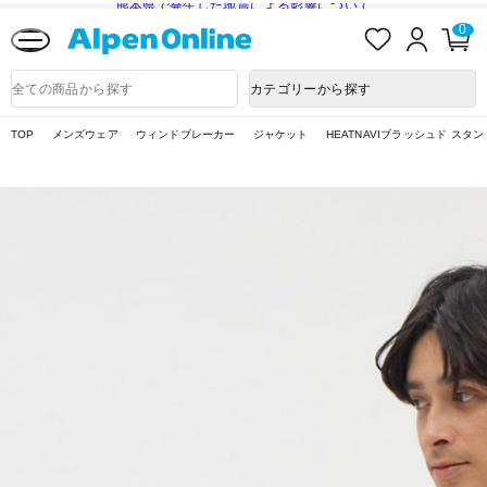
熊本県で発生した地震による影響について
お
ロ
カ
0
気
グ
ー
に
イ
ト
Alpen
入
ン
ペ
Online
商
カテゴリーから探す
り
ー
品
ジ
検
索
TOP
メンズウェア
ウィンドブレーカー
ジャケット
HEATNAVIブラッシュド スタ