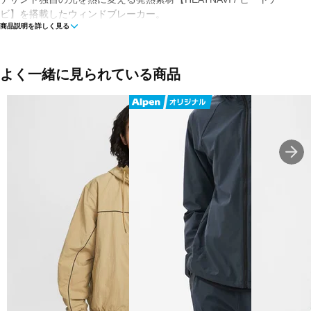
ビ】を搭載したウィンドブレーカー。
商品説明を詳しく見る
◇素材着心地/
【HEATNAVI】により、光を熱に変換し衣服内の温度を高めること
で寒さの厳しい季節でも暖かく快適に着用可能。
よく一緒に見られている商品
表地は軽量の2WAYストレッチ素材生地を採用。
◇機能/はっ水・光吸収発熱・HEATNAVI
◇シルエット/ジャスト
■カラー(メーカー表記)：
ネイビー(NV00：ネイビー)
ブラック(BK00：ブラック)
レッド(RD00：レッド)
■生産国：ベトナム
■2025 Fall＆Winter モデル
■メーカー型番：ST5FWB31M