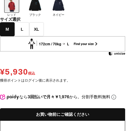
レッド
ブラック
ネイビー
サイズ選択
M
L
XL
172cm / 70kg
L
Find your size
¥5,930
税込
獲得ポイントはログイン後に表示されます。
なら
3回払いで月々￥1,976
から。分割手数料無料
お買い物前にご確認ください