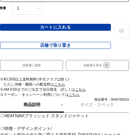
数量
カートに入れる
店舗で取り置き
比較表に追加
比較表を見る
0
※¥5,500以上送料無料 (中古クラブは除く)
ただし沖縄・離島への配送料は
こちら
※AM 9:00までのご注文で当日発送 詳しくは
こちら
※クーポン・キャンペーン利用については
こちら
商品番号：9646755015
商品説明
サイズ・スペック
◇HEATNAVIブラッシュド スタンドジャケット
◇特徴・デザインポイント/
デサント独自の光を熱に変える発熱素材【HEATNAVI / ヒートナ