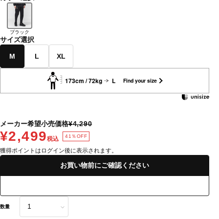
ブラック
サイズ選択
M
L
XL
173cm / 72kg
L
Find your size
メーカー希望小売価格
¥4,290
¥2,499
41％OFF
税込
獲得ポイントはログイン後に表示されます。
お買い物前にご確認ください
数量