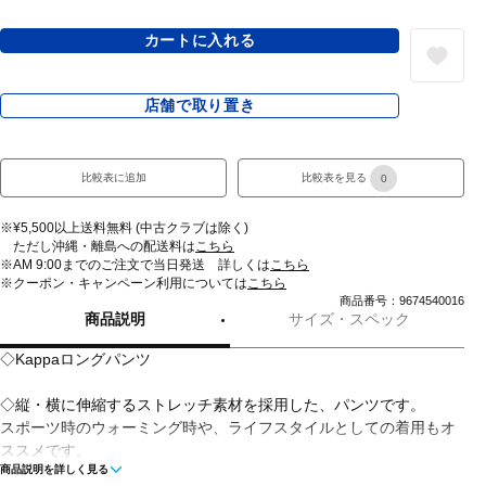
カートに入れる
店舗で取り置き
比較表に追加
比較表を見る
0
※¥5,500以上送料無料 (中古クラブは除く)
ただし沖縄・離島への配送料は
こちら
※AM 9:00までのご注文で当日発送 詳しくは
こちら
※クーポン・キャンペーン利用については
こちら
商品番号：9674540016
商品説明
サイズ・スペック
◇Kappaロングパンツ
◇縦・横に伸縮するストレッチ素材を採用した、パンツです。
スポーツ時のウォーミング時や、ライフスタイルとしての着用もオ
ススメです。
商品説明を詳しく見る
ストレッチ性の高い資材を採用しホールド感を高めています。