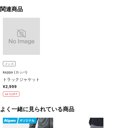
ベーシックなシルエットを採用し、動きにくさを軽減しています。
関連商品
軽量、 ストレッチ、 紫外線遮蔽率90％以上
■カラー(メーカー表記)：
ブラック(BK：ブラック)
■素材：ポリエステル：100％
■生産国：中国
■2026 Spring＆Summer モデル
メンズ
kappa (カッパ)
■メーカー型番：216922
トラックジャケット
¥2,999
44％OFF
よく一緒に見られている商品