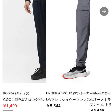
TIGORA (ティゴラ)
UNDER ARMOUR (アンダーアーマー)
adidas (アデ
iCOOL 遮熱UV ロングパンツ
UAフレッシュウーブン パンツ
スリーストラ
プンヘム ト
￥1,499
￥5,544
￥3,630