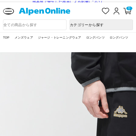
熊本県で発生した地震による影響について
お
ロ
カ
0
気
グ
ー
に
イ
ト
Alpen
入
ン
ペ
Online
商
カテゴリーから探す
り
ー
品
ジ
検
索
TOP
メンズウェア
ジャージ・トレーニングウェア
ロングパンツ
ロングパンツ