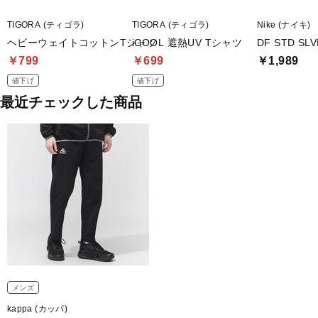
TIGORA (ティゴラ)
TIGORA (ティゴラ)
Nike (ナイキ)
ヘビーウェイトコットンTシャツ
iCOOL 遮熱UV Tシャツ
DF STD S
￥799
￥699
￥1,989
値下げ
値下げ
最近チェックした商品
メンズ
kappa (カッパ)