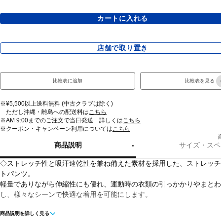
カートに入れる
店舗で取り置き
比較表に追加
比較表を見る
※¥5,500以上送料無料 (中古クラブは除く)
ただし沖縄・離島への配送料は
こちら
※AM 9:00までのご注文で当日発送 詳しくは
こちら
※クーポン・キャンペーン利用については
こちら
商品説明
サイズ・スペ
◇ストレッチ性と吸汗速乾性を兼ね備えた素材を採用した、ストレッチ
トパンツ。
軽量でありながら伸縮性にも優れ、運動時の衣類の引っかかりやまとわ
し、様々なシーンで快適な着用を可能にします。
商品説明を詳しく見る
■カラー(メーカー表記)：