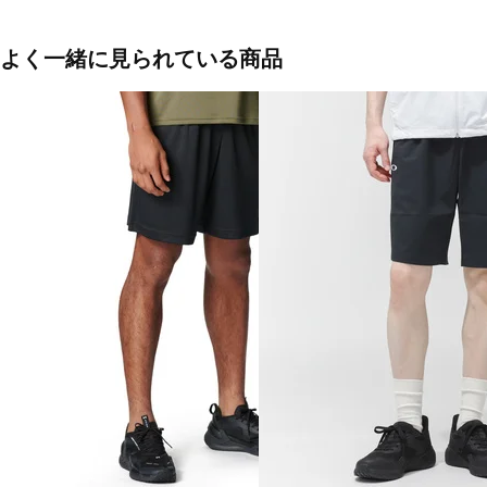
カーキ(756：SUNPLUS GREEN)
チャコールグレー(2DE：DARK CLOUD)
ブラック(021：PITCH BLACK)
よく一緒に見られている商品
■素材：ポリエステル100％
■生産国：カンボジア
■2026 Spring＆Summer モデル
■メーカー型番：FOA409068