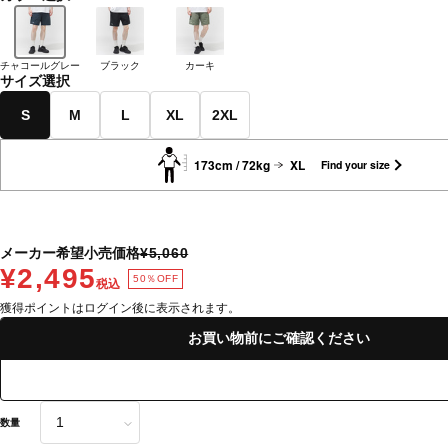
チャコールグレー
ブラック
カーキ
サイズ選択
S
M
L
XL
2XL
173cm / 72kg
XL
Find your size
メーカー希望小売価格
¥5,060
¥2,495
50％OFF
税込
獲得ポイントはログイン後に表示されます。
お買い物前にご確認ください
数量