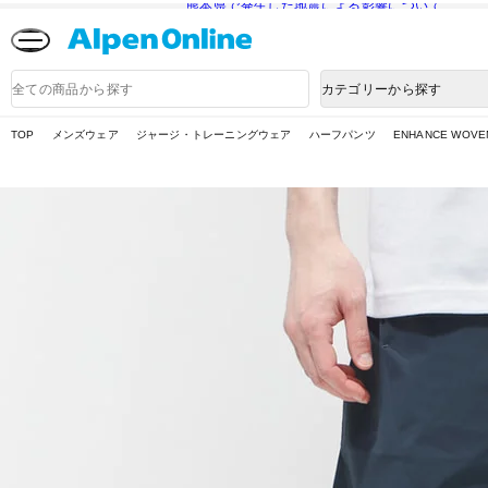
熊本県で発生した地震による影響について
Alpen
Online
商
カテゴリーから探す
品
検
索
TOP
メンズウェア
ジャージ・トレーニングウェア
ハーフパンツ
ENHANCE WOVEN 