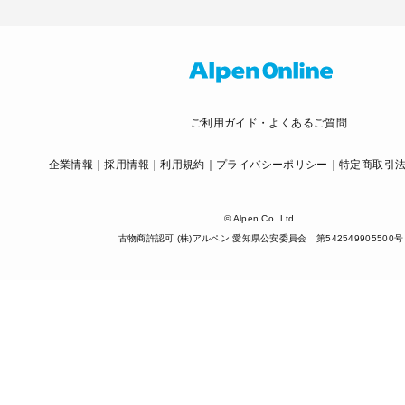
ご利用ガイド・よくあるご質問
企業情報
採用情報
利用規約
プライバシーポリシー
特定商取引
© Alpen Co.,Ltd.
古物商許認可 (株)アルペン 愛知県公安委員会 第542549905500号