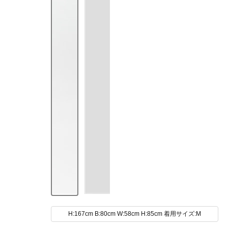
H:167cm B:80cm W:58cm H:85cm 着用サイズ:M