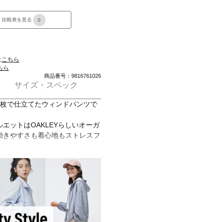
比較表を見る
0
は
こちら
ちら
商品番号：9816761026
サイズ・スペック
1枚で仕立てたウィンドパンツで
エットはOAKLEYらしいオーガ
動きやすさも着心地もストレスフ
をまとった一着が、アクティブな
ブル仕様なので着方の幅が広がり