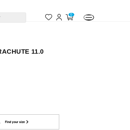
お
ロ
カ
0
す
気
グ
ー
に
イ
ト
入
ン
ペ
り
ー
ジ
RACHUTE 11.0
L
Find your size