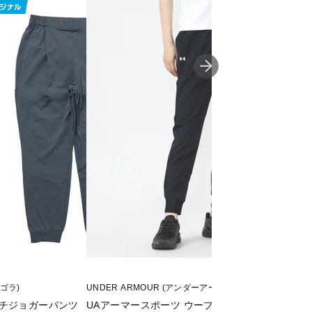
ィゴラ)
UNDER ARMOUR (アンダーアーマー)
Nike (ナイキ)
ッチジョガーパンツ
UAアーマースポーツ ウーブン パンツ
ウィメンズ NSW 