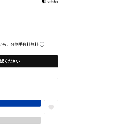
から。分割手数料無料
認ください
る