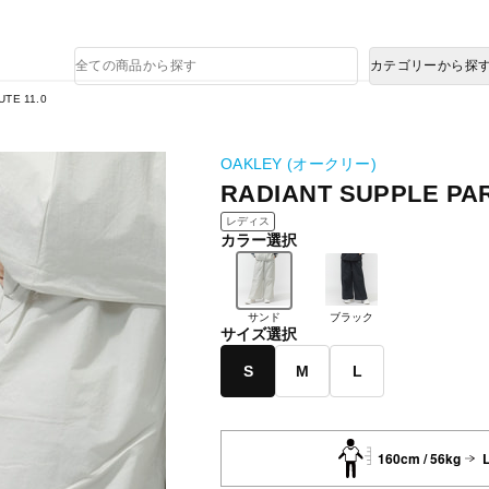
熊本県で発生した地震による影響について
商
カテゴリーから探
品
検
TE 11.0
索
OAKLEY (オークリー)
RADIANT SUPPLE PA
レディス
カラー選択
サンド
ブラック
サイズ選択
S
M
L
160cm / 56kg