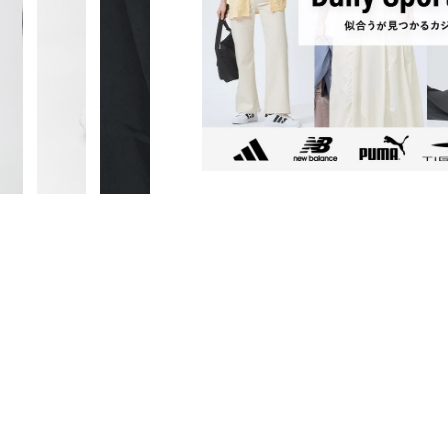
ブラック(021：PITCH BLACK)
■素材：ナイロン100％
■生産国：ベトナム
■2026 Spring＆Summer モデル
■メーカー型番：FOA500953