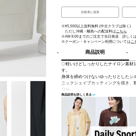
比較表に追加
※¥5,500以上送料無料 (中古クラブは除く)
ただし沖縄・離島への配送料は
こちら
※AM 9:00までのご注文で当日発送 詳しく
※クーポン・キャンペーン利用については
こ
商品説明
◇軽いけどしっかりしたナイロン素材
す。
身体を締めつけないゆったりとしたシル
ニックシェイプカッティングを描き、
リー。
商品説明を詳しく見る
スポーティな中にも洗練されたムード
毎日を軽やかに彩ります。
膝から下が取り外せられるコンバーチ
ます。
■カラー(メーカー表記)：
サンド(68S：MIST)