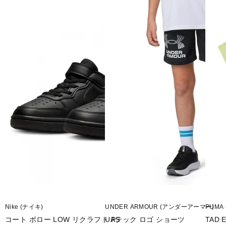
Nike (ナイキ)
UNDER ARMOUR (アンダーアーマー)
PUMA
コート ボロー LOW リクラフト PS
UAテック ロゴ ショーツ
TAD 