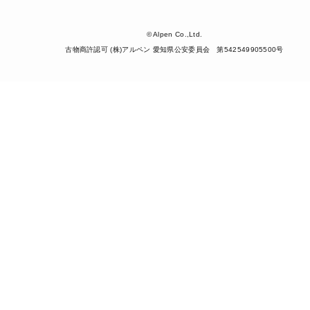
© Alpen Co.,Ltd.
古物商許認可 (株)アルペン 愛知県公安委員会 第542549905500号