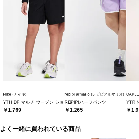
Nike (ナイキ)
repipi armario (レピピアルマリオ)
OAKL
YTH DF マルチ ウーブン ショート
REPIPIハーフパンツ
YTR N
￥1,769
￥1,265
￥1,9
よく一緒に買われている商品