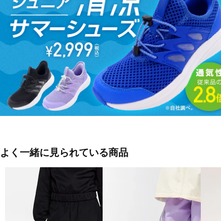
ブルーグレー(044：Downpour Gray / White / White)
■素材：ポリエステル100％
■生産国：カンボジア
■2025 Fall＆Winter モデル
■メーカー型番：1388289
よく一緒に見られている商品