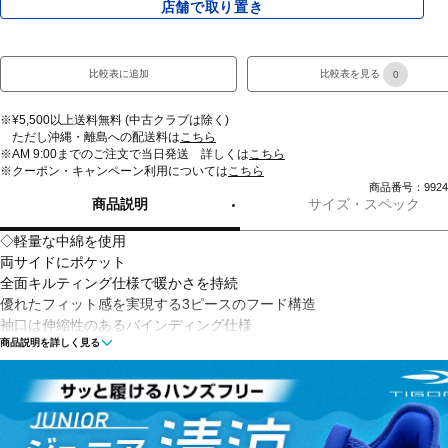
店舗で取り置き
比較表に追加
比較表を見る
0
※¥5,500以上送料無料 (中古クラブは除く)
ただし沖縄・離島への配送料は
こちら
※AM 9:00までのご注文で当日発送 詳しくは
こちら
※クーポン・キャンペーン利用については
こちら
商品番号：99243
商品説明
サイズ・スペック
◇軽量な中綿を使用
両サイドにポケット
全面キルティング仕様で暖かさを持続
優れたフィット感を実現する3ピースのフード構造
袖口は伸縮性のあるバインディング仕様
商品説明を詳しく見る
STORM(ストーム)：撥水加工を施したファブリックが雨や雪をはじき
候下でもドライで快適な状態を保つ
■カラー(メーカー表記)：
ライトベージュ(289：Khaki Base / Blue Atlantis / White)