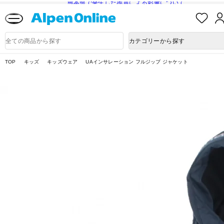
熊本県で発生した地震による影響について
お
気
に
Alpen
入
Online
商
カテゴリーから探す
り
品
検
索
TOP
キッズ
キッズウェア
UAインサレーション フルジップ ジャケット