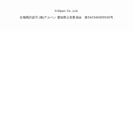
© Alpen Co.,Ltd.
古物商許認可 (株)アルペン 愛知県公安委員会 第542549905500号