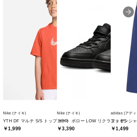
Nike (ナイキ)
Nike (ナイキ)
adidas (アデ
YTH DF マルチ S/S トップ HBR
コート ボロー LOW リクラフト PS
エッセンシャ
￥1,999
￥3,390
￥1,499