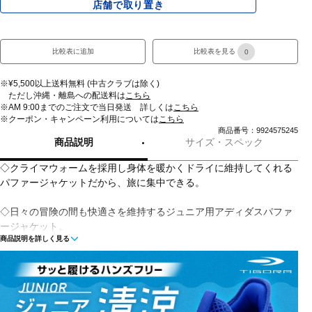
店舗で取り置き
比較表に追加
比較表を見る
0
※¥5,500以上送料無料 (中古クラブは除く)
ただし沖縄・離島への配送料は
こちら
※AM 9:00までのご注文で当日発送 詳しくは
こちら
※クーポン・キャンペーン利用については
こちら
商品番号：9924575245
商品説明
サイズ・スペック
◇クライマウォームを採用し身体を暖かくドライに維持してくれる
パファージャケットだから、旅に集中できる。
◇日々の冒険の間も快適さを維持するジュニア用アディダスパファ
ージャケット。
商品説明を詳しく見る
お気に入りのパーカーやセーターの上にも羽織りやすく、撥水性の
あるプレーンウィーブ生地は断熱性があり、肌寒い日でも保温性を
発揮する。
背面のリフレクター仕様のロゴがアクセント。
クライマウォームは熱を閉じ込めつつ汗を逃がすため、暖かくドラ