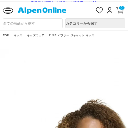
熊本県で発生した地震による影響について
お
ロ
カ
0
気
グ
ー
に
イ
ト
Alpen
入
ン
ペ
Online
商
カテゴリーから探す
り
ー
品
ジ
検
索
TOP
キッズ
キッズウェア
Z.N.E.パファー ジャケット キッズ