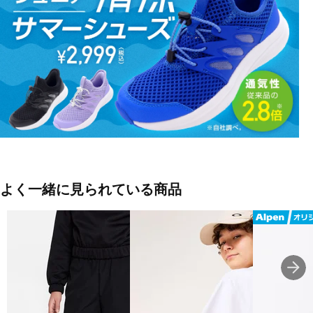
イさを保ち、集中したパフォーマンスを発揮できる。
クライマウォームには、熱を逃がさず体温を最適に保つ断熱材入
り。
吸湿性に優れた繊維で内側がドライに保たれ、肌はさらっと快適な
状態。
温もりをウェアの内側にしっかり保持して身体を温める、快適なコ
ンディションをキープするレイヤー。
ルーズフィット
ジップクロージャー
リサイクルポリエステル100％
クライマウォーム
サイドポケット
よく一緒に見られている商品
■カラー(メーカー表記)：
ホワイト(JX8770：ホワイト)
ブラック(JW2396：ブラック)
■生産国：ベトナム
■2025 Fall＆Winter モデル
■メーカー型番：JW2396, JX8770