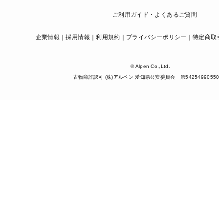
ご利用ガイド・よくあるご質問
企業情報
採用情報
利用規約
プライバシーポリシー
特定商取
© Alpen Co.,Ltd.
古物商許認可 (株)アルペン 愛知県公安委員会 第5425499055