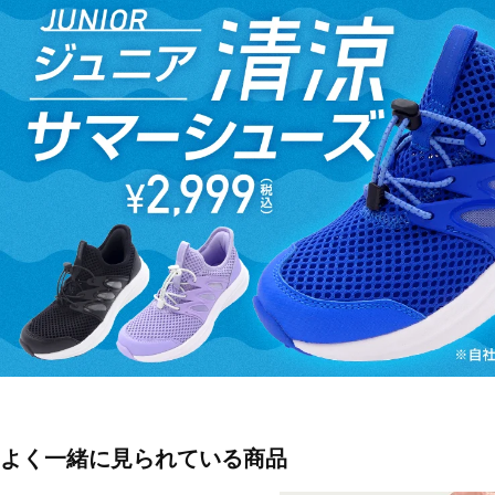
レッド×ブラック(600：Red / Black / White)
■トップス素材：ポリエステル100％
■ボトムス素材：ポリエステル100％
■生産国：カンボジア
■2026 Spring＆Summer モデル
■メーカー型番：6001343
よく一緒に見られている商品