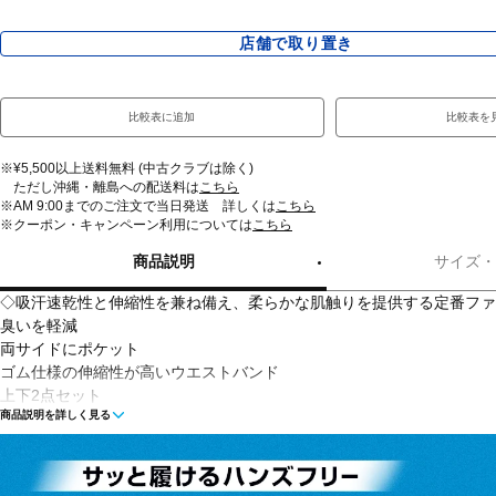
店舗で取り置き
比較表に追加
比較表を
※¥5,500以上送料無料 (中古クラブは除く)
ただし沖縄・離島への配送料は
こちら
※AM 9:00までのご注文で当日発送 詳しくは
こちら
※クーポン・キャンペーン利用については
こちら
商品説明
サイズ・
◇吸汗速乾性と伸縮性を兼ね備え、柔らかな肌触りを提供する定番ファ
臭いを軽減
両サイドにポケット
ゴム仕様の伸縮性が高いウエストバンド
上下2点セット
商品説明を詳しく見る
■カラー(メーカー表記)：
ネイビー×ペールグリーン(411：Midnight Navy / Lumos Lime / White)
ブラック×ホワイト(001：Black / White / White)