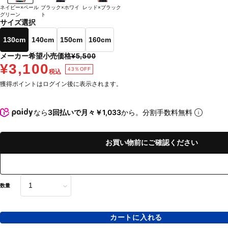
ネイビー×ペール
ブラック×ホワイ
レッド×ブラック
グリーン
ト
サイズ選択
130cm
140cm
150cm
160cm
メーカー希望小売価格
¥5,500
¥3,100
43％OFF
税込
獲得ポイントはログイン後に表示されます。
なら
3回払いで月々￥1,033
から。分割手数料無料
お買い物前にご確認ください
数量
カートに入れる