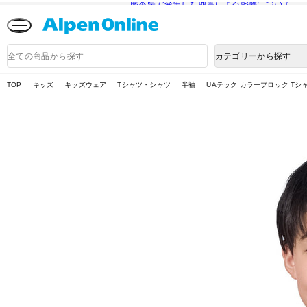
熊本県で発生した地震による影響について
Alpen
Online
商
カテゴリーから探す
品
検
索
TOP
キッズ
キッズウェア
Tシャツ・シャツ
半袖
UAテック カラーブロック T