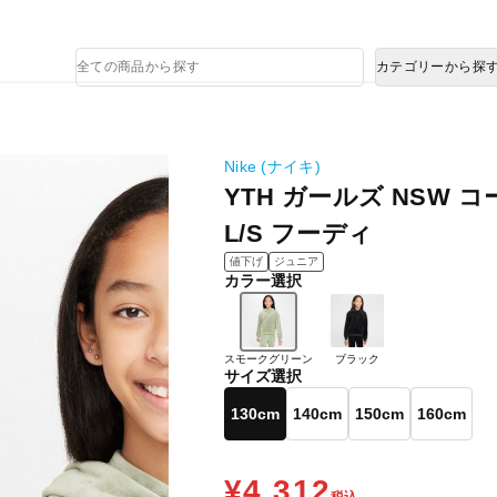
熊本県で発生した地震による影響について
商
カテゴリーから探
品
検
索
Nike (ナイキ)
YTH ガールズ NSW 
L/S フーディ
値下げ
ジュニア
カラー選択
スモークグリーン
ブラック
サイズ選択
130cm
140cm
150cm
160cm
¥4,312