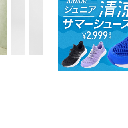
■生産国：ベトナム
■2024 Winter モデル
■メーカー型番：FZ5588010, FZ55883