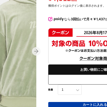
税込
獲得ポイントはログイン後に表示されます。
なら
3回払いで月々￥1,437
お買い物前にご確
数量
カートに入れ