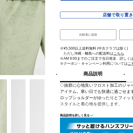
店舗で取り置
比較表に追加
※¥5,500以上送料無料 (中古クラブは除く)
ただし沖縄・離島への配送料は
こちら
※AM 9:00までのご注文で当日発送 詳しく
※クーポン・キャンペーン利用については
こ
商品説明
◇抜群に心地良いフロスト加工のジャ
アイテム。寒い日でも快適に過ごせま
ロップショルダーがゆったりとフィッ
スタイルと着心地を提供します。
商品説明を詳しく見る
■カラー(メーカー表記)：
スモークグリーン(386：OIL GREEN/JA
ブラック(010：BLACK/ANTHRACITE)