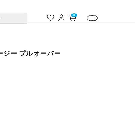
お
ロ
カ
0
す
気
グ
ー
に
イ
ト
入
ン
ペ
り
ー
ジ
コージー プルオーバー