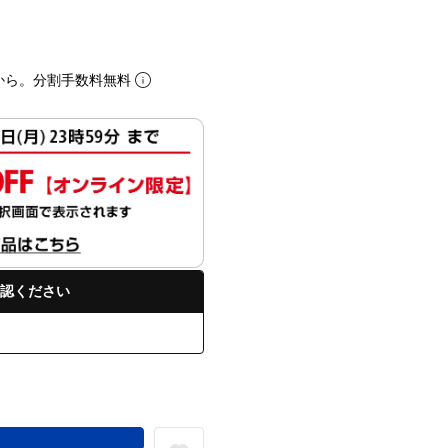
から。分割手数料無料
認ください
る