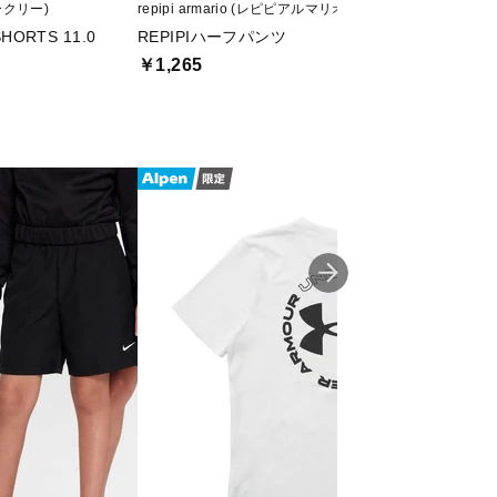
ークリー)
repipi armario (レピピアルマリオ)
TIGORA (ティゴラ)
SHORTS 11.0
REPIPIハーフパンツ
iCOOL 遮熱UV 
￥1,265
￥699
値下げ