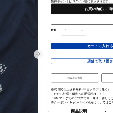
獲得ポイントはログイン後に表示されます。
お買い物前にご確
数量
カートに入れ
店舗で取り置
比較表に追加
※¥5,500以上送料無料 (中古クラブは除く)
ただし沖縄・離島への配送料は
こちら
※AM 9:00までのご注文で当日発送 詳しく
※クーポン・キャンペーン利用については
こ
商品説明