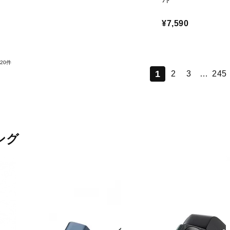
ﾌﾄ
¥7,590
20件
1
2
3
…
245
ング