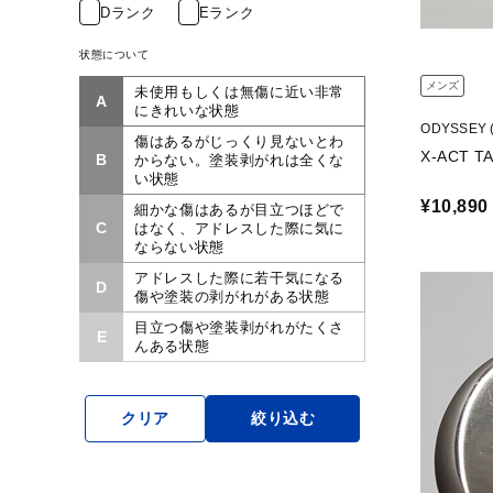
Dランク
Eランク
状態について
メンズ
未使用もしくは無傷に近い非常
A
にきれいな状態
ODYSSEY
傷はあるがじっくり見ないとわ
B
からない。塗装剥がれは全くな
い状態
¥10,890
細かな傷はあるが目立つほどで
C
はなく、アドレスした際に気に
ならない状態
アドレスした際に若干気になる
D
傷や塗装の剥がれがある状態
目立つ傷や塗装剥がれがたくさ
E
んある状態
クリア
絞り込む