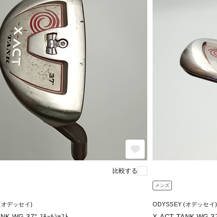
比較する
メンズ
 (オデッセイ)
ODYSSEY (オデッセイ)
X-ACT TANK WG 37° ｽﾁｰﾙｼｬﾌﾄ