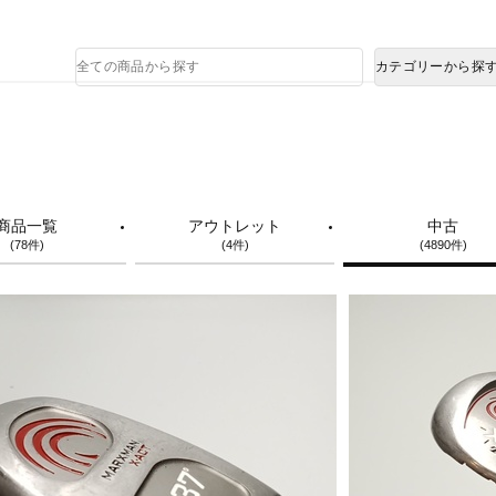
熊本県で発生した地震による影響について
商
カテゴリーから探
品
検
索
商品一覧
アウトレット
中古
(78件)
(4件)
(4890件)