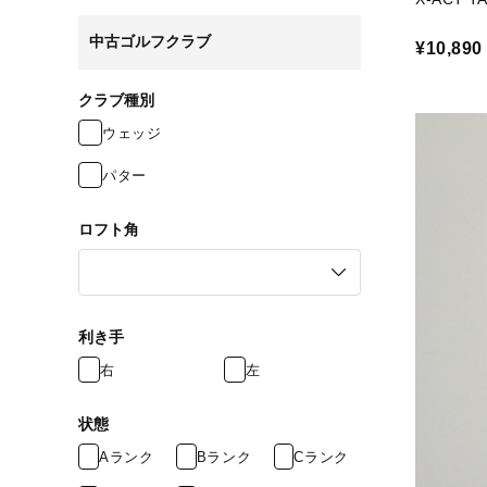
中古ゴルフクラブ
¥10,890
クラブ種別
ウェッジ
パター
ロフト角
利き手
右
左
状態
Aランク
Bランク
Cランク