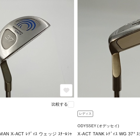
比較する
レディス
ODYSSEY (オデッセイ)
XMAN X-ACT ﾚﾃﾞｨｽ ウェッジ ｽﾁｰﾙｼｬ
X-ACT