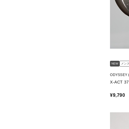
NEW
メン
ODYSSEY
¥9,790