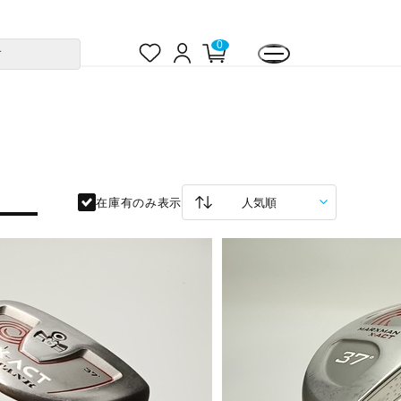
お
ロ
カ
0
す
気
グ
ー
に
イ
ト
入
ン
ペ
り
ー
ジ
在庫有のみ表示