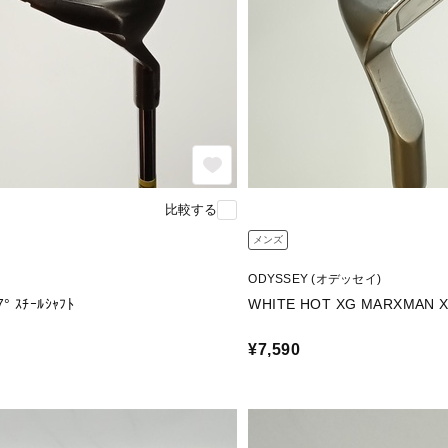
比較する
メンズ
ODYSSEY (オデッセイ)
X-ACT TANK WG 37° ｽﾁｰﾙｼｬﾌﾄ
WHITE HOT XG MARXMAN X
¥7,590