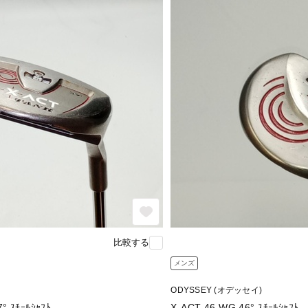
比較する
メンズ
ODYSSEY (オデッセイ)
X-ACT TANK WG 37° ｽﾁｰﾙｼｬﾌﾄ
X-ACT 46 WG 46° ｽﾁｰﾙｼｬﾌﾄ