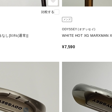
比較する
メンズ
ODYSSEY (オデッセイ)
なし[ｶｽﾀﾑ(通常)]
WHITE HOT XG MARXMAN X
¥7,590