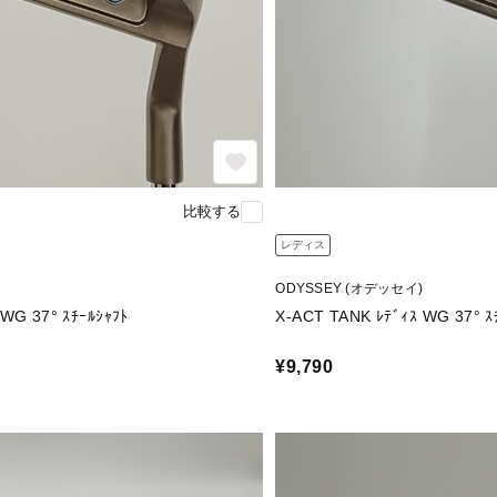
比較する
レディス
ODYSSEY (オデッセイ)
X-ACT TANK ﾚﾃﾞｨｽ WG 37° ｽﾁｰﾙｼｬﾌﾄ
X-ACT
¥9,790