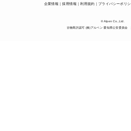
企業情報
採用情報
利用規約
プライバシーポリシ
© Alpen Co.,Ltd.
古物商許認可 (株)アルペン 愛知県公安委員会 第5