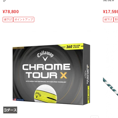
¥78,800
¥17,59
値下げ
ポイントアップ
値下げ
割