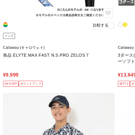
比較する
メンズ
Callaway (キャロウェイ)
Callawa
単品 ELYTE MAX FAST N.S.PRO ZELOS 7
3ダース(
ーソフ
¥9,999
¥13,64
66％OFF
ポイントアップ
値下げ
ポ