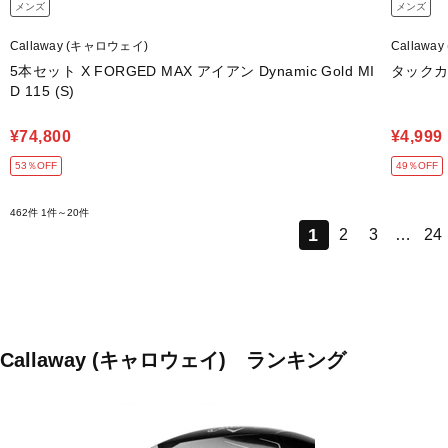
メンズ
メンズ
Callaway (キャロウェイ)
Callawa
5本セット X FORGED MAX アイアン Dynamic Gold MI
タックカ
D 115 (S)
¥74,800
¥4,999
53％OFF
49％OFF
462件
1件～20件
1
2
3
…
24
Callaway (キャロウェイ) ランキング