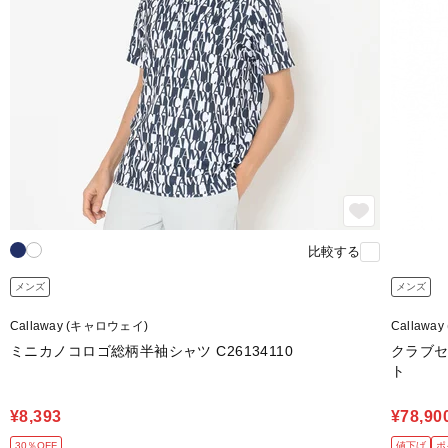
比較する
メンズ
メンズ
Callaway (キャロウェイ)
Callawa
ミニカノコロゴ総柄半袖シャツ C26134110
クラブセ
ト
¥8,393
¥78,90
30％OFF
値下げ
ポ