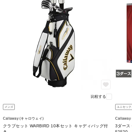
比較する
メンズ
ユニセック
Callaway (キャロウェイ)
Callawa
クラブセット WARBIRD 10本セット キャディバッグ付
3ダース C
き
52520