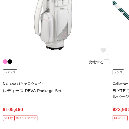
比較する
レディス
メンズ
Callaway (キャロウェイ)
Callawa
レディース REVA Package Set
ELYT
ルバージョン
¥105,490
¥23,90
値下げ
ポイントアップ
64％OFF