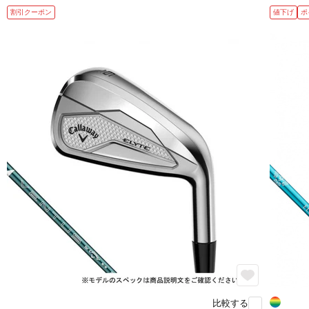
割引クーポン
値下げ
ポ
比較する