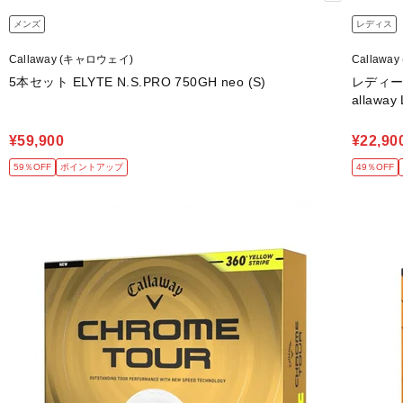
メンズ
レディス
Callaway (キャロウェイ)
Callawa
5本セット ELYTE N.S.PRO 750GH neo (S)
レディース
allaway
¥59,900
¥22,90
59％OFF
ポイントアップ
49％OFF