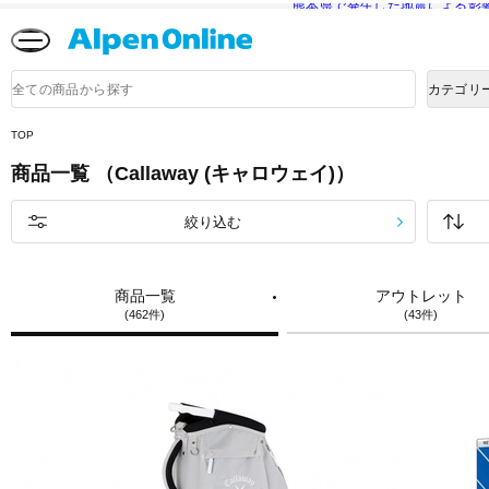
熊本県で発生した地震による影
Alpen
Online
商
カテゴリ
品
検
索
TOP
商品一覧 （Callaway (キャロウェイ)）
絞り込む
商品一覧
アウトレット
(462件)
(43件)