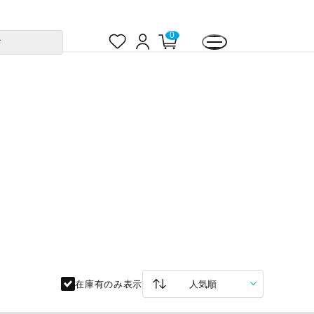
お
ロ
カ
0
す
気
グ
ー
に
イ
ト
入
ン
ペ
り
ー
ジ
在庫有のみ表示