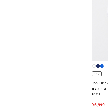
メンズ
Jack Bun
KARUIS
6121
¥6,999