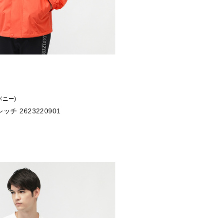
 バニー)
チ 2623220901