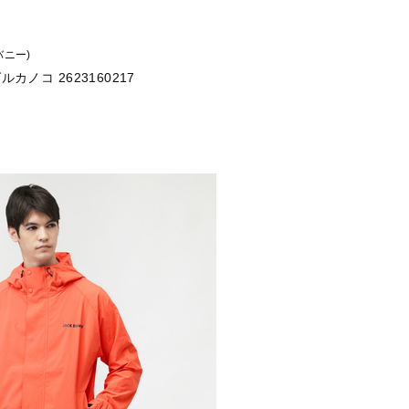
 バニー)
カノコ 2623160217