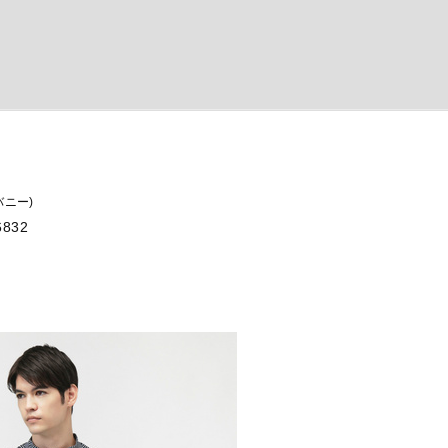
 バニー)
832