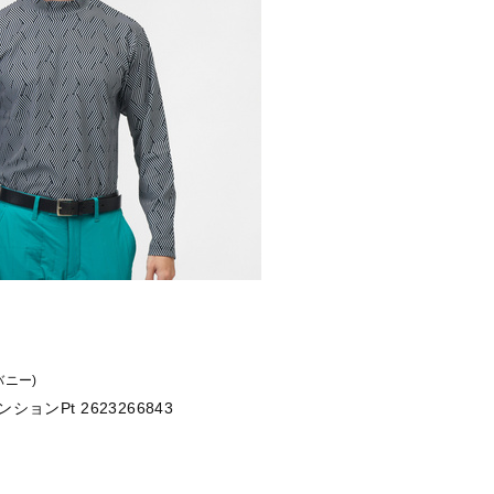
 バニー)
ョンPt 2623266843