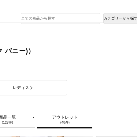
熊本県で発生した地震による影響について
商
カテゴリーから探
品
検
索
ック バニー)）
レディス
商品一覧
アウトレット
(127件)
(48件)