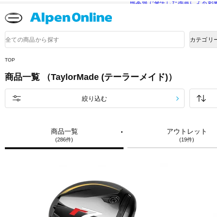
熊本県で発生した地震による影
Alpen
Online
商
カテゴリ
品
検
索
TOP
商品一覧 （TaylorMade (テーラーメイド)）
絞り込む
商品一覧
アウトレット
(286件)
(19件)