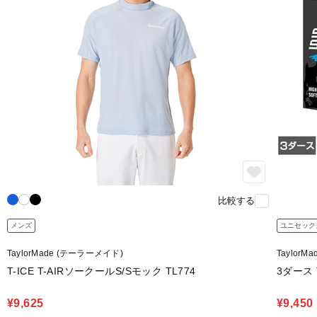
比較する
メンズ
ユニセック
TaylorMade (テーラーメイド)
Taylor
T-ICE T-AIRソークールS/Sモック TL774
3ダース T
¥9,625
¥9,450