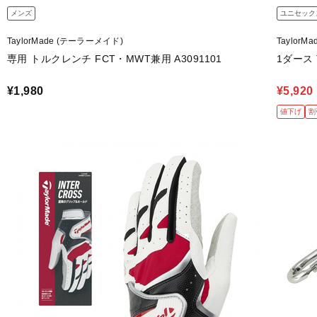
メンズ
ユニセック
TaylorMade (テーラーメイド)
Taylor
専用 トルクレンチ FCT・MWT兼用 A3091101
1ダース T
¥1,980
¥5,920
値下げ
割