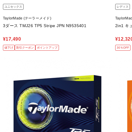
ユニセックス
レディス
TaylorMade (テーラーメイド)
Taylor
3ダース TMJ26 TP5 Stripe JPN N9535401
2in1 
¥17,490
¥12,32
値下げ
割引クーポン
ポイントアップ
30％OFF