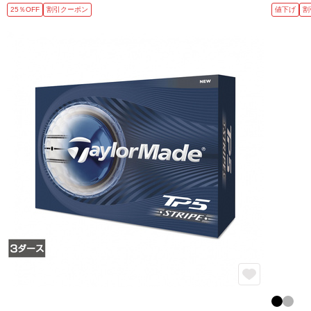
25％OFF
割引クーポン
値下げ
割