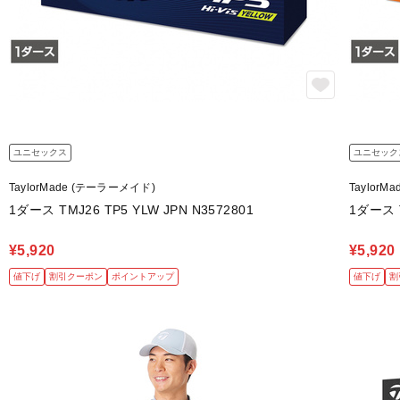
ユニセックス
ユニセック
TaylorMade (テーラーメイド)
Taylor
1ダース TMJ26 TP5 YLW JPN N3572801
1ダース T
¥5,920
¥5,920
値下げ
割引クーポン
ポイントアップ
値下げ
割