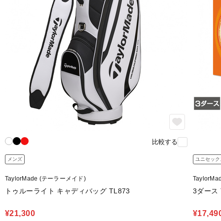
比較する
メンズ
ユニセック
TaylorMade (テーラーメイド)
Taylor
トゥルーライト キャディバッグ TL873
3ダース T
¥21,300
¥17,49