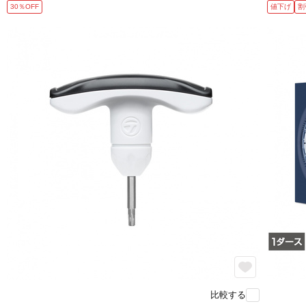
30％OFF
値下げ
割
比較する