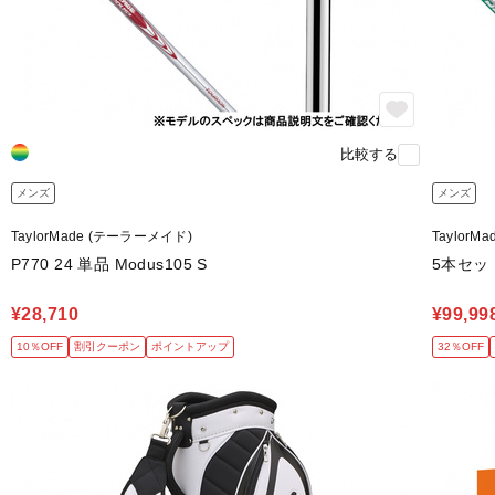
比較する
メンズ
メンズ
TaylorMade (テーラーメイド)
Taylor
P770 24 単品 Modus105 S
5本セット 
¥28,710
¥99,99
10％OFF
割引クーポン
ポイントアップ
32％OFF