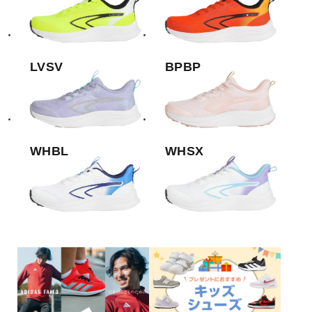
LVSV
BPBP
WHBL
WHSX