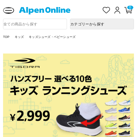
熊本県で発生した地震による影響について
お
ロ
カ
0
Alpen
気
グ
ー
Online
に
イ
ト
入
ン
ペ
商
カテゴリーから探す
り
ー
品
ジ
検
索
TOP
キッズ
キッズシューズ・ベビーシューズ