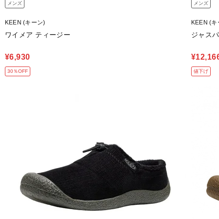
メンズ
メンズ
KEEN (キーン)
KEEN (
ワイメア ティージー
ジャスパ
¥6,930
¥12,16
30％OFF
値下げ