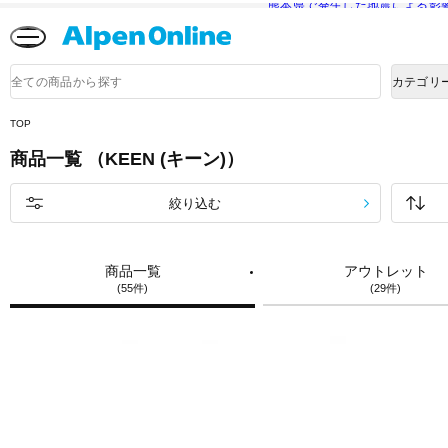
熊本県で発生した地震による影
Alpen
Online
商
カテゴリ
品
検
索
TOP
商品一覧 （KEEN (キーン)）
絞り込む
商品一覧
アウトレット
(55件)
(29件)