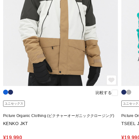
比較する
ユニセックス
ユニセック
Picture Organic Clothing (ピクチャーオーガニッククロージング)
Pictur
KENKO JKT
TSEEL 
¥19,990
¥19,99