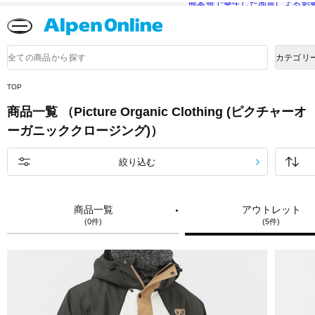
熊本県で発生した地震による影
Alpen
Online
商
カテゴリ
品
検
索
TOP
商品一覧 （Picture Organic Clothing (ピクチャーオ
ーガニッククロージング)）
絞り込む
商品一覧
アウトレット
(0件)
(5件)