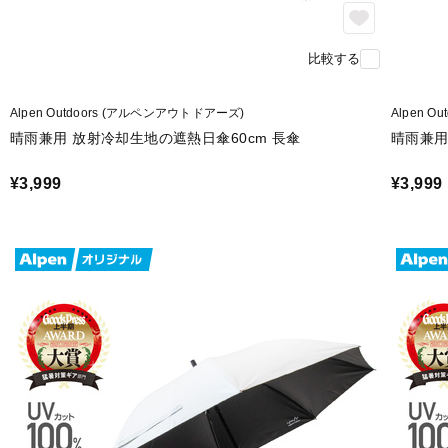
比較する
Alpen Outdoors (アルペンアウトドアーズ)
Alpen 
晴雨兼用 放射冷却生地の遮熱日傘60cm 長傘
晴雨兼用
¥3,999
¥3,999