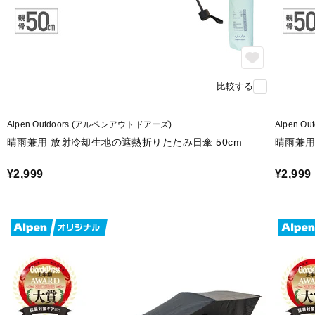
比較する
Alpen Outdoors (アルペンアウトドアーズ)
Alpen 
晴雨兼用 放射冷却生地の遮熱折りたたみ日傘 50cm
晴雨兼用
¥2,999
¥2,999