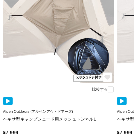
比較する
Alpen Outdoors (アルペンアウトドアーズ)
Alpen 
ヘキサ型キャンプシェード用メッシュトンネルL
ヘキサ型
¥7,999
¥7,999