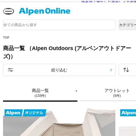
熊本県で発生した地震による影
Alpen
Online
商
カテゴリ
品
検
索
TOP
商品一覧 （Alpen Outdoors (アルペンアウトドアー
ズ)）
絞り込む
商品一覧
アウトレット
(133件)
(5件)