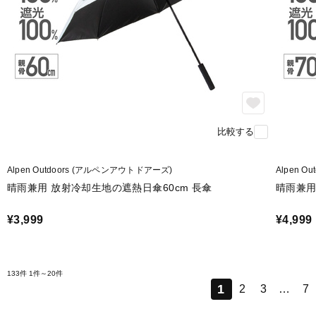
比較する
Alpen Outdoors (アルペンアウトドアーズ)
Alpen 
晴雨兼用 放射冷却生地の遮熱日傘60cm 長傘
晴雨兼用
¥3,999
¥4,999
133件
1件～20件
1
2
3
…
7