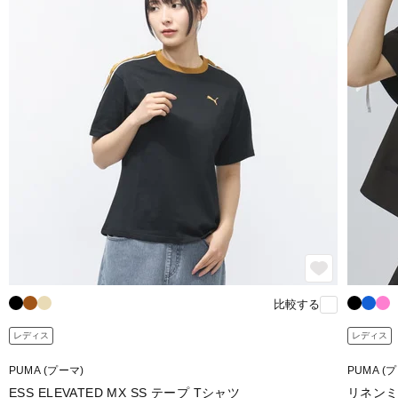
比較する
レディス
レディス
PUMA (プーマ)
PUMA (
ESS ELEVATED MX SS テープ Tシャツ
リネンミ