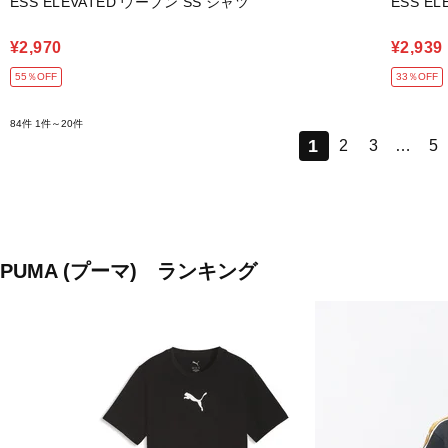
ESS ELEVATED ウーブン SS シャツ
ESS EL
¥2,970
¥2,939
55％OFF
33％OFF
84件
1件～20件
1
2
3
…
5
PUMA (プーマ) ランキング