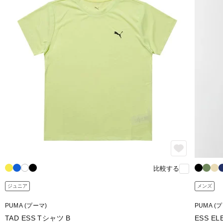
比較する
ジュニア
メンズ
PUMA (プーマ)
PUMA (
TAD ESS Tシャツ B
ESS E