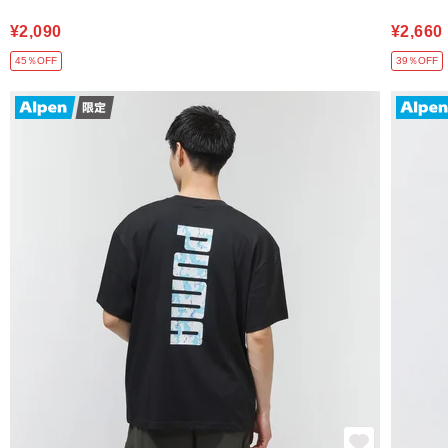
¥2,090
¥2,660
45％OFF
39％OFF