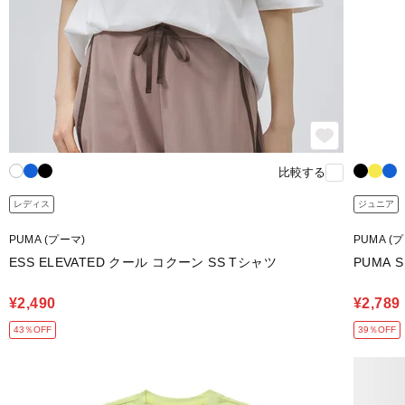
比較する
レディス
ジュニア
PUMA (プーマ)
PUMA (
ESS ELEVATED クール コクーン SS Tシャツ
PUMA 
¥2,490
¥2,789
43％OFF
39％OFF