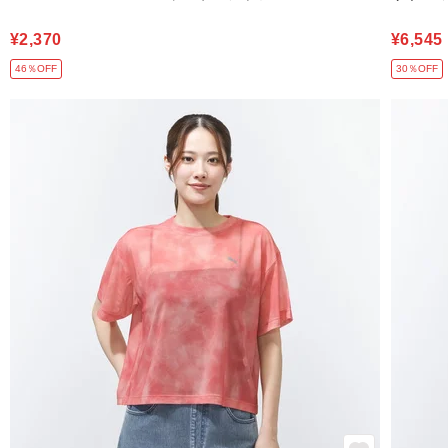
¥2,370
¥6,545
46％OFF
30％OFF