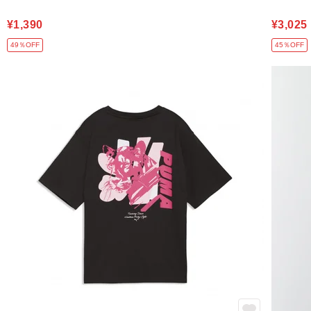
¥1,390
¥3,025
49％OFF
45％OFF