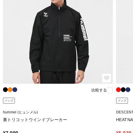
比較する
メンズ
メンズ
hummel (ヒュンメル)
DESCEN
裏トリコットウインドブレーカー
HEAT