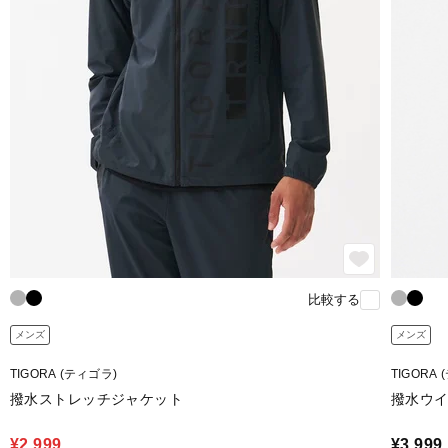
比較する
メンズ
メンズ
TIGORA (ティゴラ)
TIGORA
撥水ストレッチジャケット
撥水ウ
¥2,999
¥3,999