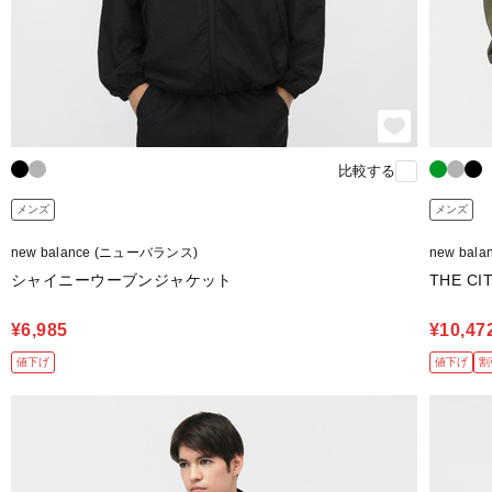
比較する
メンズ
メンズ
new balance (ニューバランス)
new bal
シャイニーウーブンジャケット
THE 
¥6,985
¥10,47
値下げ
値下げ
割