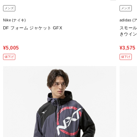
メンズ
メンズ
Nike (ナイキ)
adidas 
DF フォーム ジャケット GFX
スモール
きウイ
¥5,005
¥3,575
値下げ
値下げ