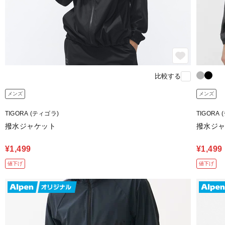
比較する
メンズ
メンズ
TIGORA (ティゴラ)
TIGORA
撥水ジャケット
撥水ジ
¥1,499
¥1,499
値下げ
値下げ