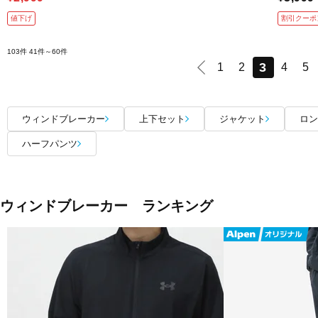
値下げ
割引クーポ
103件
41件～60件
3
1
2
4
5
ウィンドブレーカー
上下セット
ジャケット
ロン
ハーフパンツ
ウィンドブレーカー ランキング