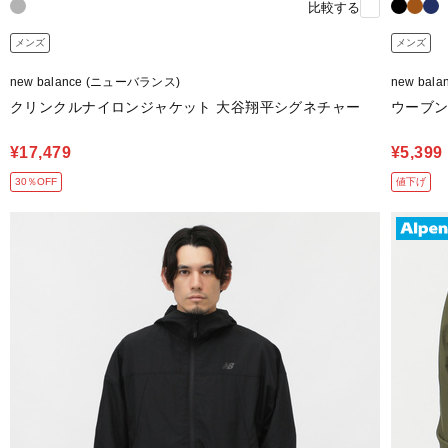
比較する
メンズ
メンズ
new balance (ニューバランス)
new bal
クリンクルナイロンジャケット 大谷翔平シグネチャー
ウーブン
¥17,479
¥5,399
30％OFF
値下げ