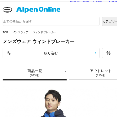
熊本県で発生した地震による影
Alpen
Online
商
カテゴリ
品
検
索
TOP
メンズウェア
ウィンドブレーカー
メンズウェア
ウィンドブレーカー
絞り込む
商品一覧
アウトレット
(103件)
(115件)