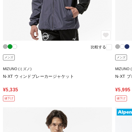
比較する
メンズ
メンズ
MIZUNO (ミズノ)
MIZUNO 
N-XT ウィンドブレーカージャケット
N-XT
¥5,335
¥5,995
値下げ
値下げ