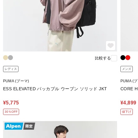
比較する
レディス
メンズ
PUMA (プーマ)
PUMA (
ESS ELEVATED パッカブル ウーブン ソリッド JKT
CORE 
¥5,775
¥4,899
30％OFF
値下げ