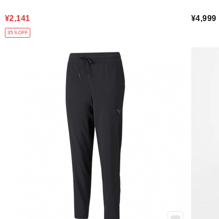
¥2,141
¥4,999
35％OFF