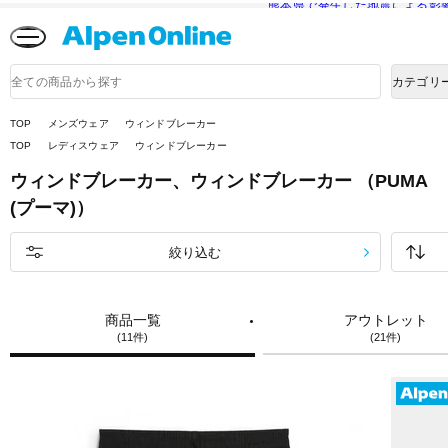
熊本県で発生した地震による影
Alpen
Online
商
カテゴリ
品
検
索
TOP
メンズウェア
ウィンドブレーカー
TOP
レディスウェア
ウィンドブレーカー
ウィンドブレーカー、ウィンドブレーカー （PUMA
(プーマ)）
絞り込む
商品一覧
アウトレット
(11件)
(21件)