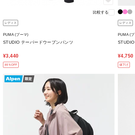
比較する
レディス
レディス
PUMA (プーマ)
PUMA (
STUDIO テーパードウーブンパンツ
STUDI
¥3,440
¥4,750
46％OFF
値下げ