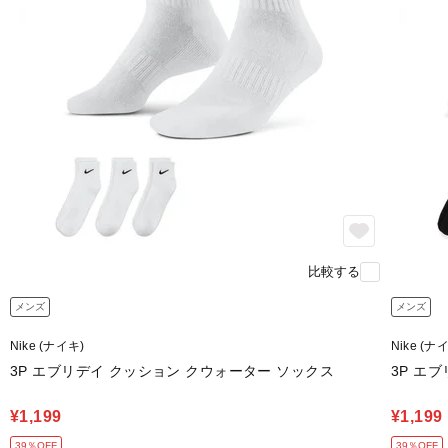
比較する
メンズ
メンズ
Nike (ナイキ)
Nike (ナ
3P エブリデイ クッション クウォーター ソックス
3P エ
¥1,199
¥1,199
39％OFF
39％OFF