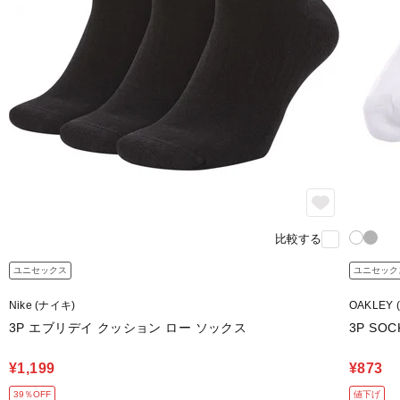
比較する
ユニセックス
ユニセック
Nike (ナイキ)
OAKLEY
3P エブリデイ クッション ロー ソックス
3P SOC
¥1,199
¥873
39％OFF
値下げ