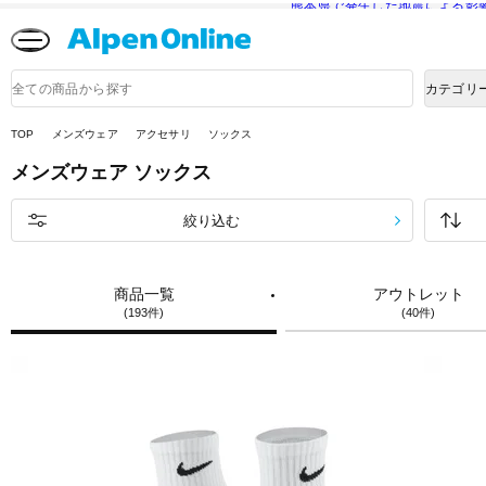
熊本県で発生した地震による影
Alpen
Online
商
カテゴリ
品
検
索
TOP
メンズウェア
アクセサリ
ソックス
メンズウェア
ソックス
絞り込む
商品一覧
アウトレット
(193件)
(40件)