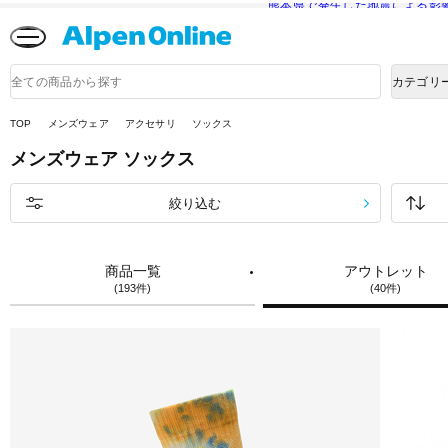
熊本県で発生した地震による影
Alpen
Online
商
カテゴリ
品
検
索
TOP
メンズウェア
アクセサリ
ソックス
メンズウェア
ソックス
絞り込む
商品一覧
アウトレット
(193件)
(40件)