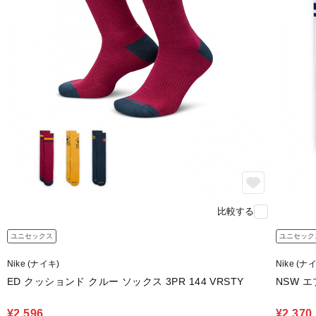
比較する
ユニセックス
ユニセック
Nike (ナイキ)
Nike (ナ
ED クッションド クルー ソックス 3PR 144 VRSTY
NSW 
¥2,596
¥2,370