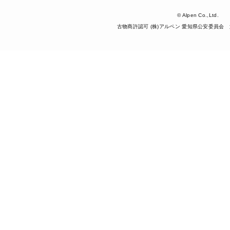
© Alpen Co.,Ltd.
古物商許認可 (株)アルペン 愛知県公安委員会 第5