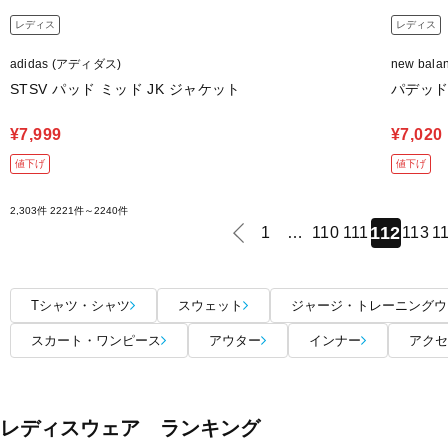
レディス
レディス
adidas (アディダス)
new bal
STSV パッド ミッド JK ジャケット
パデッ
¥7,999
¥7,020
値下げ
値下げ
2,303件
2221件～2240件
112
1
…
110
111
113
1
Tシャツ・シャツ
スウェット
ジャージ・トレーニングウ
スカート・ワンピース
アウター
インナー
アクセ
レディスウェア ランキング