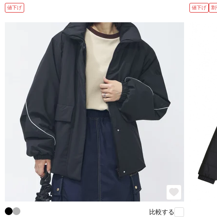
値下げ
値下げ
割
比較する