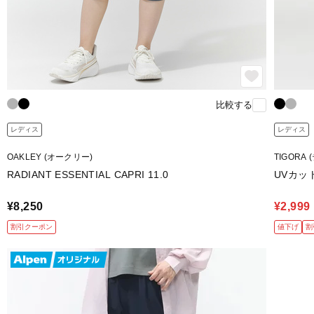
比較する
レディス
レディス
OAKLEY (オークリー)
TIGORA
RADIANT ESSENTIAL CAPRI 11.0
UVカッ
¥8,250
¥2,999
割引クーポン
値下げ
割