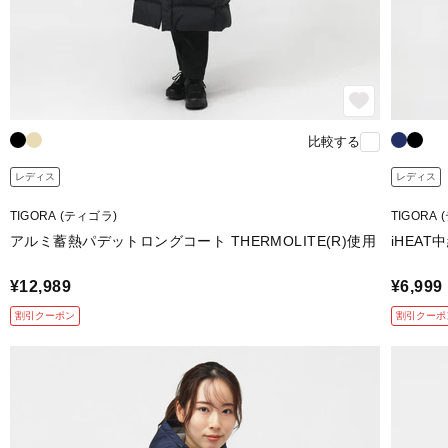
比較する
レディス
レディス
TIGORA (ティゴラ)
TIGORA
アルミ蓄熱パデットロングコート THERMOLITE(R)使用
iHEA
¥12,989
¥6,999
割引クーポン
割引クーポ