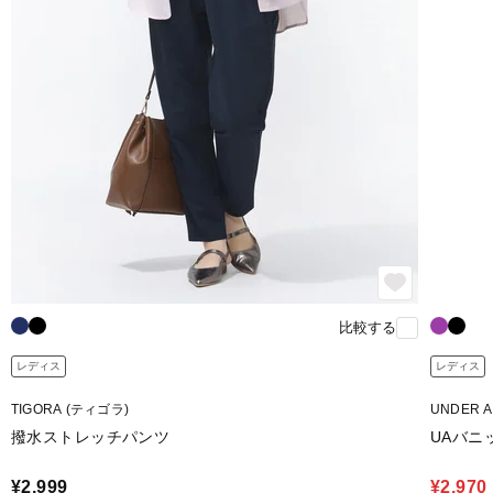
比較する
レディス
レディス
TIGORA (ティゴラ)
UNDER 
撥水ストレッチパンツ
UAバニ
¥2,999
¥2,970