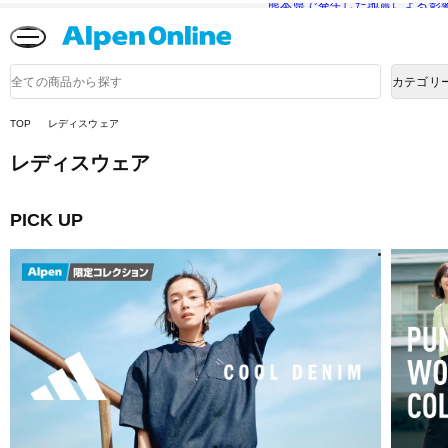
熊本県で発生した地震による影
Alpen
Online
商
カテゴリ
品
検
索
TOP
レディスウェア
レディスウェア
PICK UP