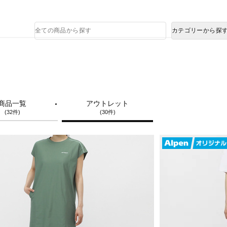
熊本県で発生した地震による影響について
商
カテゴリーから探
品
検
索
商品一覧
アウトレット
(32件)
(30件)