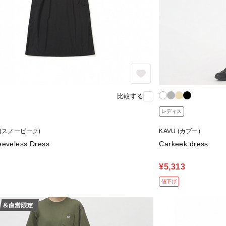
比較する
レディス
k (スノーピーク)
KAVU (カブー)
eeveless Dress
Carkeek dress
¥5,313
値下げ