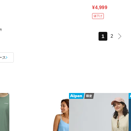
¥4,999
値下げ
件
1
2
ース