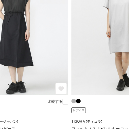
比較する
レディス
ージージャパン)
TIGORA (ティゴラ)
ンピース
フィットネス UVシルキーコ