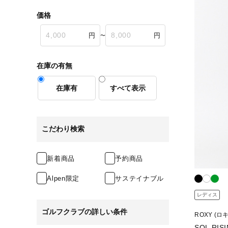
価格
〜
在庫の有無
在庫有
すべて表示
こだわり検索
新着商品
予約商品
Alpen限定
サステイナブル
レディス
ゴルフクラブの詳しい条件
ROXY (ロ
SOL RIS