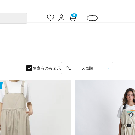
お
ロ
カ
0
す
気
グ
ー
に
イ
ト
入
ン
ペ
り
ー
ジ
在庫有のみ表示