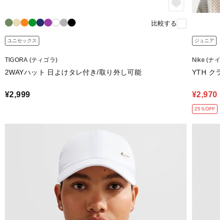
比較する
ユニセックス
ジュニア
TIGORA (ティゴラ)
Nike (ナ
2WAYハット 日よけタレ付き/取り外し可能
YTH ク
¥2,999
¥2,970
25％OFF