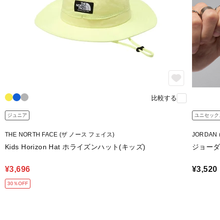
比較する
ジュニア
ユニセック
THE NORTH FACE (ザ ノース フェイス)
JORDAN
Kids Horizon Hat ホライズンハット(キッズ)
ジョーダン
¥3,696
¥3,520
30％OFF