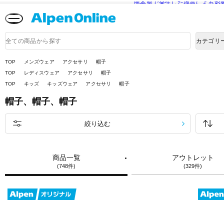
熊本県で発生した地震による影
Alpen
Online
商
カテゴリ
品
検
索
TOP
メンズウェア
アクセサリ
帽子
TOP
レディスウェア
アクセサリ
帽子
TOP
キッズ
キッズウェア
アクセサリ
帽子
帽子、帽子、帽子
絞り込む
商品一覧
アウトレット
(748件)
(329件)