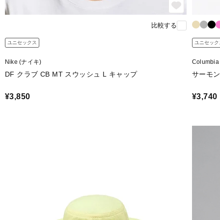
比較する
ユニセックス
ユニセック
Nike (ナイキ)
Columbi
DF クラブ CB MT スウッシュ L キャップ
サーモ
¥3,850
¥3,740