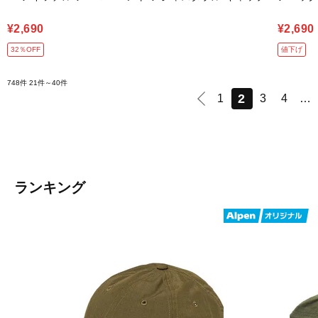
¥2,690
¥2,690
32％OFF
値下げ
748件
21件～40件
2
1
3
4
…
ランキング