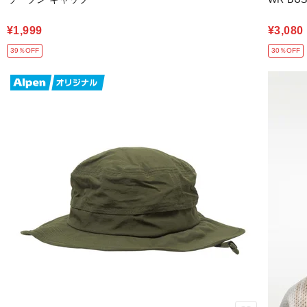
¥1,999
¥3,080
39％OFF
30％OFF