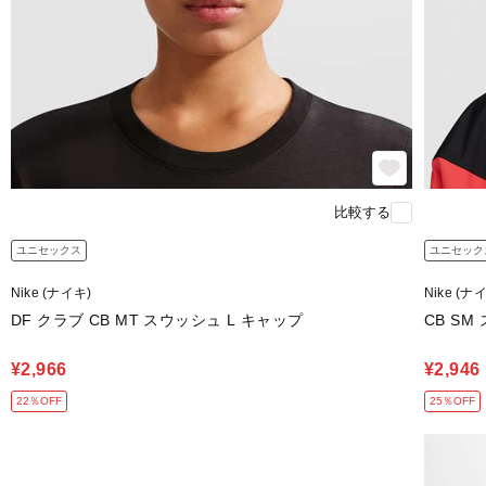
比較する
ユニセックス
ユニセック
Nike (ナイキ)
Nike (ナ
DF クラブ CB MT スウッシュ L キャップ
CB SM
¥2,966
¥2,946
22％OFF
25％OFF