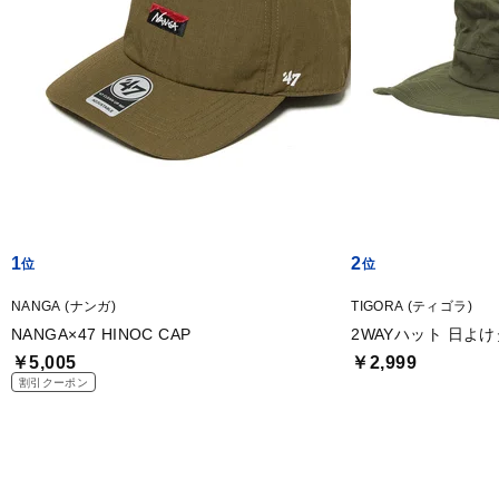
1
2
NANGA (ナンガ)
TIGORA (ティゴラ)
NANGA×47 HINOC CAP
2WAYハット 日よ
￥5,005
￥2,999
割引クーポン