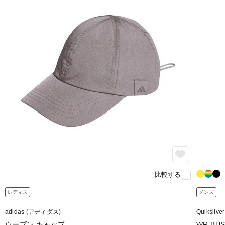
比較する
レディス
メンズ
adidas (アディダス)
Quiksil
ウーブン キャップ
WR BUS