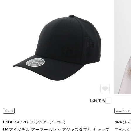
比較する
メンズ
ユニセック
UNDER ARMOUR (アンダーアーマー)
Nike (ナ
UAアイソチル アーマーベント アジャスタブル キャップ
アペックス