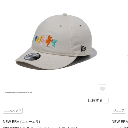
比較する
ユニセックス
ジュニア
NEW ERA (ニューエラ)
NEW ER