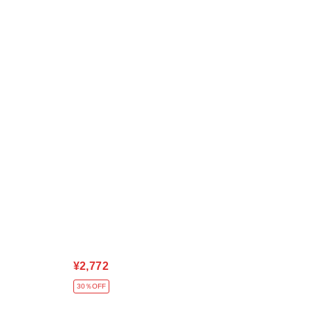
¥2,772
30％OFF