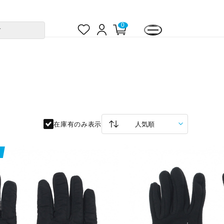
お
ロ
カ
0
す
気
グ
ー
に
イ
ト
入
ン
ペ
り
ー
ジ
在庫有のみ表示