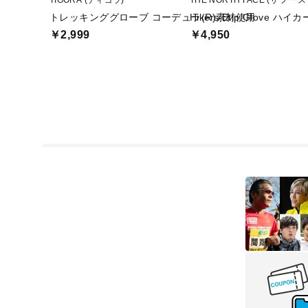
TIGORA (ティゴラ)
THE NORTH FACE (ザ ノー
トレッキンググローブ コーデュラ(R)素材使用
Hikers Etip Glov
￥2,999
￥4,950