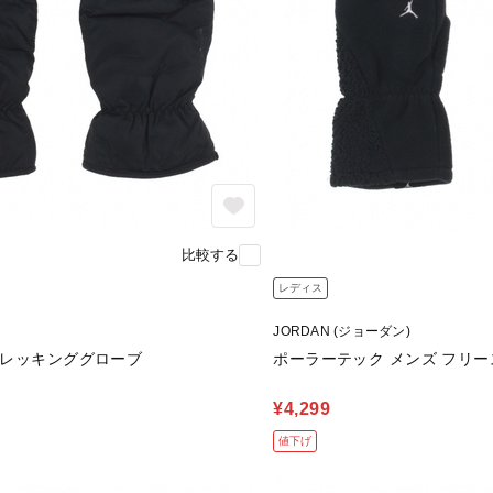
比較する
レディス
JORDAN (ジョーダン)
ートレッキンググローブ
ポーラーテック メンズ フリー
¥4,299
値下げ