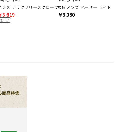
ス)
ike (ナイキ)
Nike (ナイキ)
TIGOR
メンズ テックフリースグローブ2.0
ウィメンズ ペーサー ライトウェイト
iHE
￥3,619
￥3,080
￥2,9
値下げ