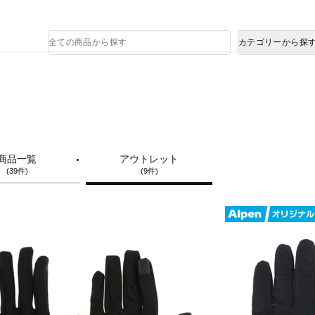
熊本県で発生した地震による影響について
商
カテゴリーから探
品
検
索
商品一覧
アウトレット
(39件)
(9件)