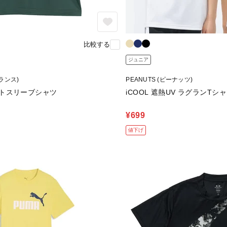
比較する
ジュニア
バランス)
PEANUTS (ピーナッツ)
トスリーブシャツ
iCOOL 遮熱UV ラグランTシャ
¥699
値下げ