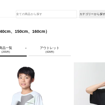
熊本県で発生した地震による影響について
商
カテゴリーから探
品
検
索
0cm、150cm、160cm）
商品一覧
アウトレット
(255件)
(426件)