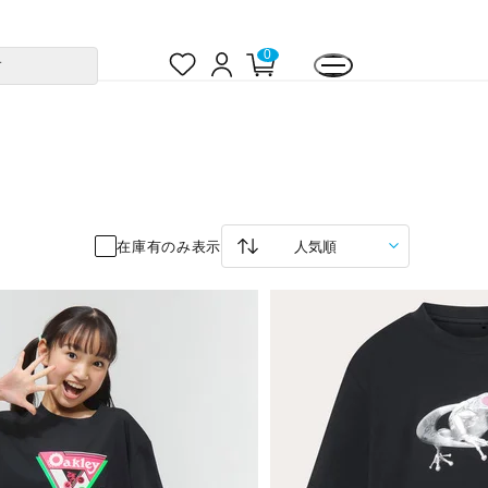
お
ロ
カ
0
す
気
グ
ー
に
イ
ト
入
ン
ペ
り
ー
ジ
在庫有のみ表示