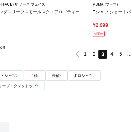
TH FACE (ザ ノース フェイス)
PUMA (プーマ)
ロングスリーブスモールスクエアロゴティー
Tシャツ ショートパ
¥2,999
値下げ
60件
3
1
2
4
5
…
ツ・シャツ
半袖
長袖
ポロシャツ
リーブ・タンクトップ