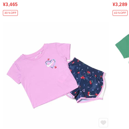
¥3,465
¥3,289
30％OFF
43％OFF