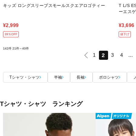
キッズ ロングスリーブスモールスクエアロゴティー
T L/S
ーエス
¥2,999
¥3,696
39％OFF
値下げ
142件
21件～40件
2
1
3
4
…
Tシャツ・シャツ
半袖
長袖
ポロシャツ
Tシャツ・シャツ ランキング